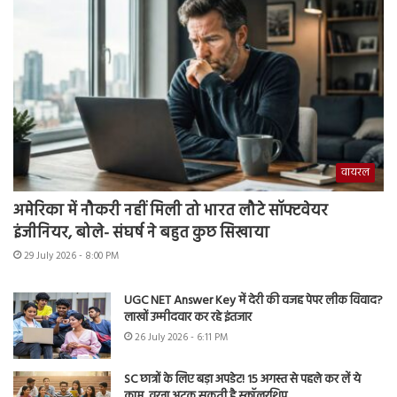
वायरल
अमेरिका में नौकरी नहीं मिली तो भारत लौटे सॉफ्टवेयर
इंजीनियर, बोले- संघर्ष ने बहुत कुछ सिखाया
29 July 2026 - 8:00 PM
UGC NET Answer Key में देरी की वजह पेपर लीक विवाद?
लाखों उम्मीदवार कर रहे इंतजार
26 July 2026 - 6:11 PM
SC छात्रों के लिए बड़ा अपडेट! 15 अगस्त से पहले कर लें ये
काम, वरना अटक सकती है स्कॉलरशिप