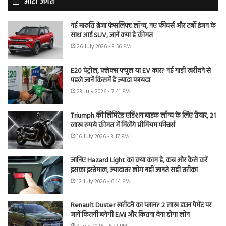
ऑटो जगत
नई मारुति ब्रेजा फेसलिफ्ट लॉन्च, नए फीचर्स और टर्बो इंजन के
साथ आई SUV, जानें क्या है कीमत
26 July 2026 - 3:56 PM
E20 पेट्रोल, फ्लेक्स फ्यूल या EV कार? नई गाड़ी खरीदने से
पहले जानें किसमें है ज्यादा फायदा
23 July 2026 - 7:41 PM
Triumph की लिमिटेड एडिशन बाइक लॉन्च के लिए तैयार, 21
लाख रुपये कीमत में मिलेंगे प्रीमियम फीचर्स
16 July 2026 - 3:17 PM
जानिए Hazard Light का क्या काम है, कब और कैसे करें
इसका इस्तेमाल, ज्यादातर लोग नहीं जानते सही तरीका
12 July 2026 - 6:14 PM
Renault Duster खरीदने का प्लान? 2 लाख डाउन पेमेंट पर
जानें कितनी बनेगी EMI और कितना देना होगा लोन