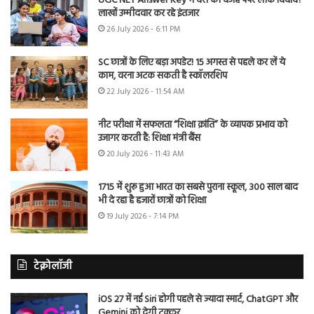
UGC NET Answer Key में देरी की वजह पेपर लीक विवाद?
लाखों उम्मीदवार कर रहे इंतजार
26 July 2026 - 6:11 PM
SC छात्रों के लिए बड़ा अपडेट! 15 अगस्त से पहले कर लें ये
काम, वरना अटक सकती है स्कॉलरशिप
22 July 2026 - 11:54 AM
नीट परीक्षा में सफलता “शिक्षा क्रांति” के व्यापक प्रभाव को
उजागर करती है: शिक्षा मंत्री बैंस
20 July 2026 - 11:43 AM
1715 में शुरू हुआ भारत का सबसे पुराना स्कूल, 300 साल बाद
भी दे रहा है हजारों छात्रों को शिक्षा
19 July 2026 - 7:14 PM
टेक्नोलॉजी
iOS 27 में नई Siri होगी पहले से ज्यादा स्मार्ट, ChatGPT और
Gemini को देगी टक्कर