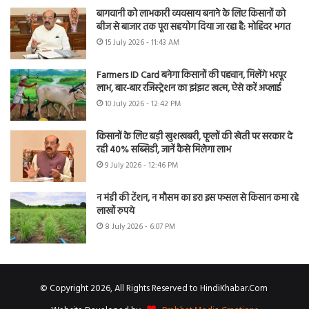
बागवानी को लाभकारी व्यवसाय बनाने के लिए किसानों को
बीज से बाजार तक पूरा सहयोग दिया जा रहा है: मोहिंदर भगत
15 July 2026 - 11:43 AM
Farmers ID Card बनेगा किसानों की पहचान, मिलेंगे भरपूर
लाभ, बार-बार रजिस्ट्रेशन का झंझट खत्म, ऐसे करें अप्लाई
10 July 2026 - 12:42 PM
किसानों के लिए बड़ी खुशखबरी, फूलों की खेती पर सरकार दे
रही 40% सब्सिडी, जानें कैसे मिलेगा लाभ
9 July 2026 - 12:46 PM
न मंडी की टेंशन, न मौसम का डर! इस फसल से किसान कमा रहे
लाखों रुपये
8 July 2026 - 6:07 PM
© Copyright 2026, All Rights Reserved to HindiKhabar.Com