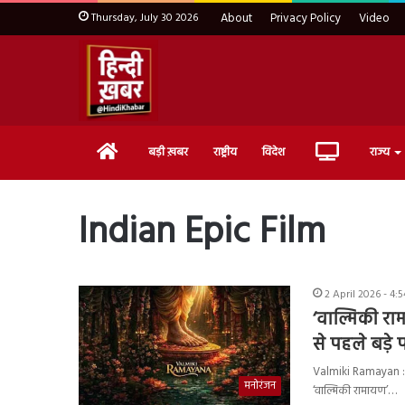
Thursday, July 30 2026
About
Privacy Policy
Video
Home
Live
बड़ी ख़बर
राष्ट्रीय
विदेश
राज्य
TV
Indian Epic Film
2 April 2026 - 4:
‘वाल्मिकी रा
से पहले बड़े 
Valmiki Ramayan : नि
मनोरंजन
‘वाल्मिकी रामायण’…