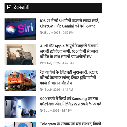
टेक्नोलॉजी
iOS 27 में नई Siri होगी पहले से ज्यादा स्मार्ट,
ChatGPT और Gemini को देगी टक्कर
25 July 2026 - 7:52 PM
Audi और Apple के पूर्व डिजाइनरों ने बनाई
लग्जरी इलेक्ट्रिक बग्गी, 100 किमी से ज्यादा
की रेंज के साथ आएगी यह अनोखी EV
19 July 2026 - 4:48 PM
रेल यात्रियों के लिए बड़ी खुशखबरी, IRCTC
की नई वेबसाइट लॉन्च, टिकट बुकिंग होगी
पहले से आसान और तेज
16 July 2026 - 1:45 PM
999 रुपये में रिजर्व करें Samsung का नया
फोल्डेबल फोन, मिलेंगे 2799 रुपये के फायदे
8 July 2026 - 5:54 PM
Telegram पर सरकार का बड़ा एक्शन, फिल्में