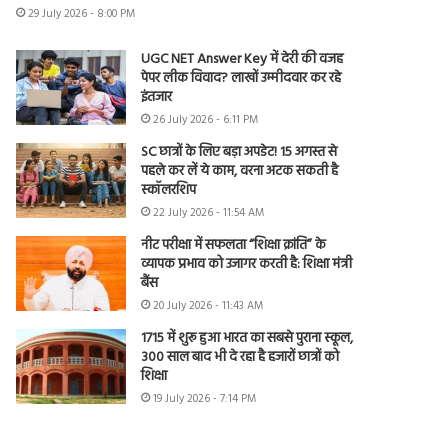
29 July 2026 - 8:00 PM
UGC NET Answer Key में देरी की वजह
पेपर लीक विवाद? लाखों उम्मीदवार कर रहे
इंतजार
26 July 2026 - 6:11 PM
SC छात्रों के लिए बड़ा अपडेट! 15 अगस्त से
पहले कर लें ये काम, वरना अटक सकती है
स्कॉलरशिप
22 July 2026 - 11:54 AM
नीट परीक्षा में सफलता “शिक्षा क्रांति” के
व्यापक प्रभाव को उजागर करती है: शिक्षा मंत्री
बैंस
20 July 2026 - 11:43 AM
1715 में शुरू हुआ भारत का सबसे पुराना स्कूल,
300 साल बाद भी दे रहा है हजारों छात्रों को
शिक्षा
19 July 2026 - 7:14 PM