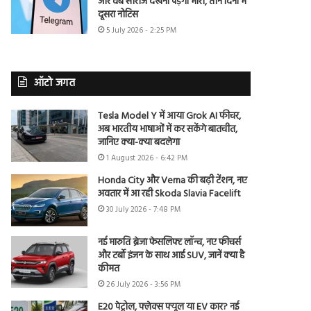
और वेब सीरीज देखना पड़ेगा भारी, तीन दिनों में
दूसरा नोटिस
5 July 2026 - 2:25 PM
ऑटो जगत
Tesla Model Y में आया Grok AI फीचर,
अब भारतीय भाषाओं में कर सकेंगे बातचीत,
जानिए क्या-क्या बदलेगा
1 August 2026 - 6:42 PM
Honda City और Verna की बढ़ी टेंशन, नए
अवतार में आ रही Skoda Slavia Facelift
30 July 2026 - 7:48 PM
नई मारुति ब्रेजा फेसलिफ्ट लॉन्च, नए फीचर्स
और टर्बो इंजन के साथ आई SUV, जानें क्या है
कीमत
26 July 2026 - 3:56 PM
E20 पेट्रोल, फ्लेक्स फ्यूल या EV कार? नई