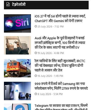
टेक्नोलॉजी
iOS 27 में नई Siri होगी पहले से ज्यादा स्मार्ट,
ChatGPT और Gemini को देगी टक्कर
25 July 2026 - 7:52 PM
Audi और Apple के पूर्व डिजाइनरों ने बनाई
लग्जरी इलेक्ट्रिक बग्गी, 100 किमी से ज्यादा
की रेंज के साथ आएगी यह अनोखी EV
19 July 2026 - 4:48 PM
रेल यात्रियों के लिए बड़ी खुशखबरी, IRCTC
की नई वेबसाइट लॉन्च, टिकट बुकिंग होगी
पहले से आसान और तेज
16 July 2026 - 1:45 PM
999 रुपये में रिजर्व करें Samsung का नया
फोल्डेबल फोन, मिलेंगे 2799 रुपये के फायदे
8 July 2026 - 5:54 PM
Telegram पर सरकार का बड़ा एक्शन, फिल्में