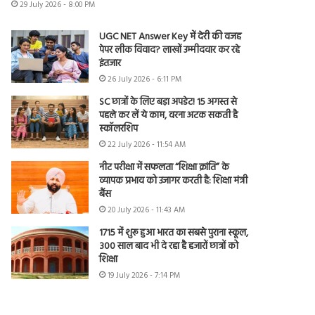
29 July 2026 - 8:00 PM
UGC NET Answer Key में देरी की वजह
पेपर लीक विवाद? लाखों उम्मीदवार कर रहे
इंतजार
26 July 2026 - 6:11 PM
SC छात्रों के लिए बड़ा अपडेट! 15 अगस्त से
पहले कर लें ये काम, वरना अटक सकती है
स्कॉलरशिप
22 July 2026 - 11:54 AM
नीट परीक्षा में सफलता “शिक्षा क्रांति” के
व्यापक प्रभाव को उजागर करती है: शिक्षा मंत्री
बैंस
20 July 2026 - 11:43 AM
1715 में शुरू हुआ भारत का सबसे पुराना स्कूल,
300 साल बाद भी दे रहा है हजारों छात्रों को
शिक्षा
19 July 2026 - 7:14 PM