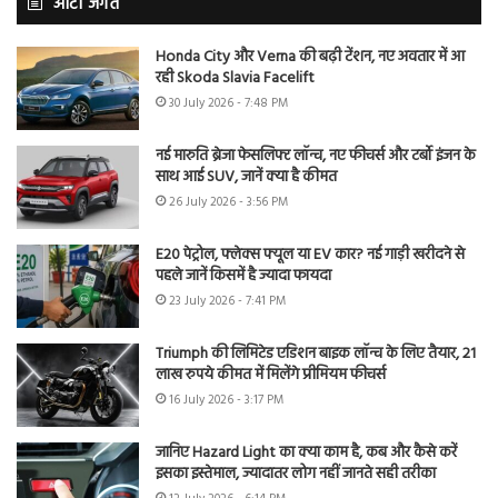
ऑटो जगत
Honda City और Verna की बढ़ी टेंशन, नए अवतार में आ
रही Skoda Slavia Facelift
30 July 2026 - 7:48 PM
नई मारुति ब्रेजा फेसलिफ्ट लॉन्च, नए फीचर्स और टर्बो इंजन के
साथ आई SUV, जानें क्या है कीमत
26 July 2026 - 3:56 PM
E20 पेट्रोल, फ्लेक्स फ्यूल या EV कार? नई गाड़ी खरीदने से
पहले जानें किसमें है ज्यादा फायदा
23 July 2026 - 7:41 PM
Triumph की लिमिटेड एडिशन बाइक लॉन्च के लिए तैयार, 21
लाख रुपये कीमत में मिलेंगे प्रीमियम फीचर्स
16 July 2026 - 3:17 PM
जानिए Hazard Light का क्या काम है, कब और कैसे करें
इसका इस्तेमाल, ज्यादातर लोग नहीं जानते सही तरीका