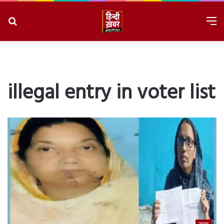
Search
M
for
8/8/2026, 10:32:37 PM
illegal entry in voter list