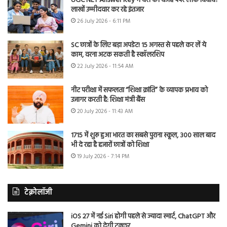
UGC NET Answer Key में देरी की वजह पेपर लीक विवाद?
लाखों उम्मीदवार कर रहे इंतजार
26 July 2026 - 6:11 PM
SC छात्रों के लिए बड़ा अपडेट! 15 अगस्त से पहले कर लें ये
काम, वरना अटक सकती है स्कॉलरशिप
22 July 2026 - 11:54 AM
नीट परीक्षा में सफलता “शिक्षा क्रांति” के व्यापक प्रभाव को
उजागर करती है: शिक्षा मंत्री बैंस
20 July 2026 - 11:43 AM
1715 में शुरू हुआ भारत का सबसे पुराना स्कूल, 300 साल बाद
भी दे रहा है हजारों छात्रों को शिक्षा
19 July 2026 - 7:14 PM
टेक्नोलॉजी
iOS 27 में नई Siri होगी पहले से ज्यादा स्मार्ट, ChatGPT और
Gemini को देगी टक्कर