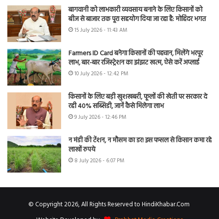
बागवानी को लाभकारी व्यवसाय बनाने के लिए किसानों को
बीज से बाजार तक पूरा सहयोग दिया जा रहा है: मोहिंदर भगत
15 July 2026 - 11:43 AM
Farmers ID Card बनेगा किसानों की पहचान, मिलेंगे भरपूर
लाभ, बार-बार रजिस्ट्रेशन का झंझट खत्म, ऐसे करें अप्लाई
10 July 2026 - 12:42 PM
किसानों के लिए बड़ी खुशखबरी, फूलों की खेती पर सरकार दे
रही 40% सब्सिडी, जानें कैसे मिलेगा लाभ
9 July 2026 - 12:46 PM
न मंडी की टेंशन, न मौसम का डर! इस फसल से किसान कमा रहे
लाखों रुपये
8 July 2026 - 6:07 PM
© Copyright 2026, All Rights Reserved to HindiKhabar.Com