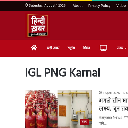
Saturday, August 1 2026
About
Privacy Policy
Video
Home
Live
बड़ी ख़बर
राष्ट्रीय
विदेश
राज्य
TV
IGL PNG Karnal
1 April 2026 - 12
अगले तीन माह
लक्ष्य, जून तक
Haryana News : करना
राज्य
जाने…