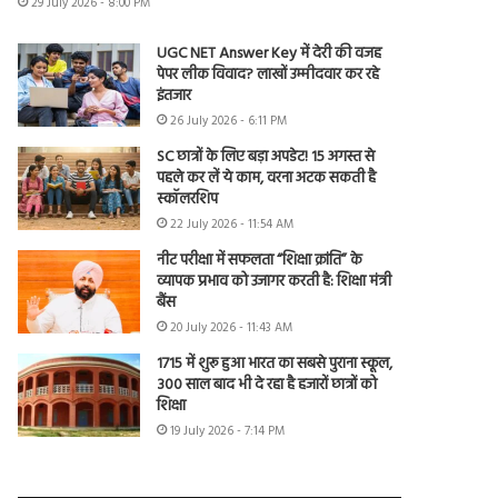
29 July 2026 - 8:00 PM
UGC NET Answer Key में देरी की वजह
पेपर लीक विवाद? लाखों उम्मीदवार कर रहे
इंतजार
26 July 2026 - 6:11 PM
SC छात्रों के लिए बड़ा अपडेट! 15 अगस्त से
पहले कर लें ये काम, वरना अटक सकती है
स्कॉलरशिप
22 July 2026 - 11:54 AM
नीट परीक्षा में सफलता “शिक्षा क्रांति” के
व्यापक प्रभाव को उजागर करती है: शिक्षा मंत्री
बैंस
20 July 2026 - 11:43 AM
1715 में शुरू हुआ भारत का सबसे पुराना स्कूल,
300 साल बाद भी दे रहा है हजारों छात्रों को
शिक्षा
19 July 2026 - 7:14 PM