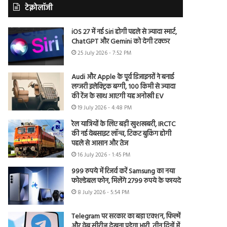
टेक्नोलॉजी
iOS 27 में नई Siri होगी पहले से ज्यादा स्मार्ट,
ChatGPT और Gemini को देगी टक्कर
25 July 2026 - 7:52 PM
Audi और Apple के पूर्व डिजाइनरों ने बनाई
लग्जरी इलेक्ट्रिक बग्गी, 100 किमी से ज्यादा
की रेंज के साथ आएगी यह अनोखी EV
19 July 2026 - 4:48 PM
रेल यात्रियों के लिए बड़ी खुशखबरी, IRCTC
की नई वेबसाइट लॉन्च, टिकट बुकिंग होगी
पहले से आसान और तेज
16 July 2026 - 1:45 PM
999 रुपये में रिजर्व करें Samsung का नया
फोल्डेबल फोन, मिलेंगे 2799 रुपये के फायदे
8 July 2026 - 5:54 PM
Telegram पर सरकार का बड़ा एक्शन, फिल्में
और वेब सीरीज देखना पड़ेगा भारी, तीन दिनों में