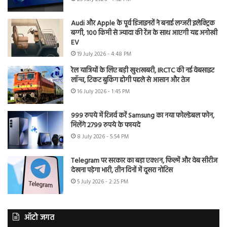
Audi और Apple के पूर्व डिजाइनरों ने बनाई लग्जरी इलेक्ट्रिक
बग्गी, 100 किमी से ज्यादा की रेंज के साथ आएगी यह अनोखी
EV
19 July 2026 - 4:48 PM
रेल यात्रियों के लिए बड़ी खुशखबरी, IRCTC की नई वेबसाइट
लॉन्च, टिकट बुकिंग होगी पहले से आसान और तेज
16 July 2026 - 1:45 PM
999 रुपये में रिजर्व करें Samsung का नया फोल्डेबल फोन,
मिलेंगे 2799 रुपये के फायदे
8 July 2026 - 5:54 PM
Telegram पर सरकार का बड़ा एक्शन, फिल्में और वेब सीरीज
देखना पड़ेगा भारी, तीन दिनों में दूसरा नोटिस
5 July 2026 - 2:25 PM
ऑटो जगत