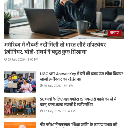
वायरल
अमेरिका में नौकरी नहीं मिली तो भारत लौटे सॉफ्टवेयर
इंजीनियर, बोले- संघर्ष ने बहुत कुछ सिखाया
29 July 2026 - 8:00 PM
UGC NET Answer Key में देरी की वजह पेपर लीक विवाद?
लाखों उम्मीदवार कर रहे इंतजार
26 July 2026 - 6:11 PM
SC छात्रों के लिए बड़ा अपडेट! 15 अगस्त से पहले कर लें ये
काम, वरना अटक सकती है स्कॉलरशिप
22 July 2026 - 11:54 AM
नीट परीक्षा में सफलता “शिक्षा क्रांति” के व्यापक प्रभाव को