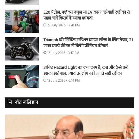
E20 पेट्रोल, फ्लेक्स फ्यूल या EV कार? नई गाड़ी खरीदने से
पहले जानें किसमें है ज्यादा फायदा
23 July 2026 - 7:41 PM
Triumph की लिमिटेड एडिशन बाइक लॉन्च के लिए तैयार, 21
लाख रुपये कीमत में मिलेंगे प्रीमियम फीचर्स
16 July 2026 - 3:17 PM
जानिए Hazard Light का क्या काम है, कब और कैसे करें
इसका इस्तेमाल, ज्यादातर लोग नहीं जानते सही तरीका
12 July 2026 - 6:14 PM
खेत खलिहान