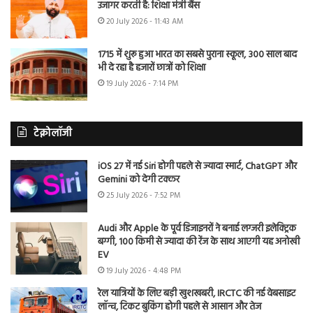
उजागर करती है: शिक्षा मंत्री बैंस
20 July 2026 - 11:43 AM
1715 में शुरू हुआ भारत का सबसे पुराना स्कूल, 300 साल बाद
भी दे रहा है हजारों छात्रों को शिक्षा
19 July 2026 - 7:14 PM
टेक्नोलॉजी
iOS 27 में नई Siri होगी पहले से ज्यादा स्मार्ट, ChatGPT और
Gemini को देगी टक्कर
25 July 2026 - 7:52 PM
Audi और Apple के पूर्व डिजाइनरों ने बनाई लग्जरी इलेक्ट्रिक
बग्गी, 100 किमी से ज्यादा की रेंज के साथ आएगी यह अनोखी
EV
19 July 2026 - 4:48 PM
रेल यात्रियों के लिए बड़ी खुशखबरी, IRCTC की नई वेबसाइट
लॉन्च, टिकट बुकिंग होगी पहले से आसान और तेज