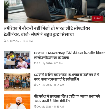
वायरल
अमेरिका में नौकरी नहीं मिली तो भारत लौटे सॉफ्टवेयर
इंजीनियर, बोले- संघर्ष ने बहुत कुछ सिखाया
29 July 2026 - 8:00 PM
UGC NET Answer Key में देरी की वजह पेपर लीक विवाद?
लाखों उम्मीदवार कर रहे इंतजार
26 July 2026 - 6:11 PM
SC छात्रों के लिए बड़ा अपडेट! 15 अगस्त से पहले कर लें ये
काम, वरना अटक सकती है स्कॉलरशिप
22 July 2026 - 11:54 AM
नीट परीक्षा में सफलता “शिक्षा क्रांति” के व्यापक प्रभाव को
उजागर करती है: शिक्षा मंत्री बैंस
20 July 2026 - 11:43 AM