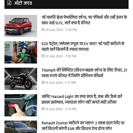
ऑटो जगत
नई मारुति ब्रेजा फेसलिफ्ट लॉन्च, नए फीचर्स और टर्बो इंजन के
साथ आई SUV, जानें क्या है कीमत
26 July 2026 - 3:56 PM
E20 पेट्रोल, फ्लेक्स फ्यूल या EV कार? नई गाड़ी खरीदने से
पहले जानें किसमें है ज्यादा फायदा
23 July 2026 - 7:41 PM
Triumph की लिमिटेड एडिशन बाइक लॉन्च के लिए तैयार, 21
लाख रुपये कीमत में मिलेंगे प्रीमियम फीचर्स
16 July 2026 - 3:17 PM
जानिए Hazard Light का क्या काम है, कब और कैसे करें
इसका इस्तेमाल, ज्यादातर लोग नहीं जानते सही तरीका
12 July 2026 - 6:14 PM
Renault Duster खरीदने का प्लान? 2 लाख डाउन पेमेंट पर
जानें कितनी बनेगी EMI और कितना देना होगा लोन