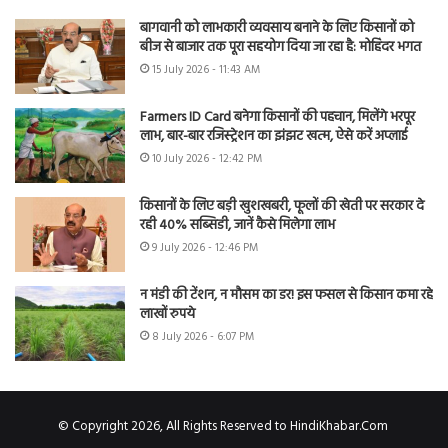
बागवानी को लाभकारी व्यवसाय बनाने के लिए किसानों को
बीज से बाजार तक पूरा सहयोग दिया जा रहा है: मोहिंदर भगत
15 July 2026 - 11:43 AM
Farmers ID Card बनेगा किसानों की पहचान, मिलेंगे भरपूर
लाभ, बार-बार रजिस्ट्रेशन का झंझट खत्म, ऐसे करें अप्लाई
10 July 2026 - 12:42 PM
किसानों के लिए बड़ी खुशखबरी, फूलों की खेती पर सरकार दे
रही 40% सब्सिडी, जानें कैसे मिलेगा लाभ
9 July 2026 - 12:46 PM
न मंडी की टेंशन, न मौसम का डर! इस फसल से किसान कमा रहे
लाखों रुपये
8 July 2026 - 6:07 PM
© Copyright 2026, All Rights Reserved to HindiKhabar.Com