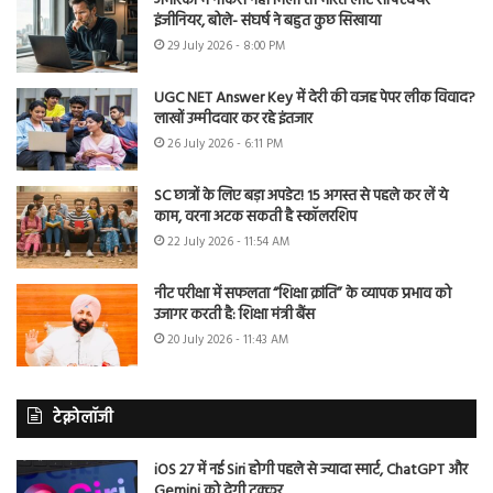
अमेरिका में नौकरी नहीं मिली तो भारत लौटे सॉफ्टवेयर
इंजीनियर, बोले- संघर्ष ने बहुत कुछ सिखाया
29 July 2026 - 8:00 PM
UGC NET Answer Key में देरी की वजह पेपर लीक विवाद?
लाखों उम्मीदवार कर रहे इंतजार
26 July 2026 - 6:11 PM
SC छात्रों के लिए बड़ा अपडेट! 15 अगस्त से पहले कर लें ये
काम, वरना अटक सकती है स्कॉलरशिप
22 July 2026 - 11:54 AM
नीट परीक्षा में सफलता “शिक्षा क्रांति” के व्यापक प्रभाव को
उजागर करती है: शिक्षा मंत्री बैंस
20 July 2026 - 11:43 AM
टेक्नोलॉजी
iOS 27 में नई Siri होगी पहले से ज्यादा स्मार्ट, ChatGPT और
Gemini को देगी टक्कर