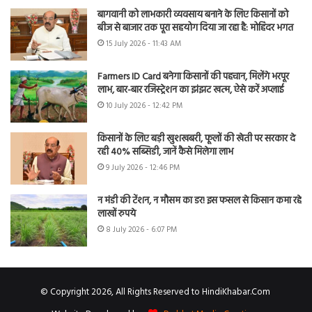
बागवानी को लाभकारी व्यवसाय बनाने के लिए किसानों को
बीज से बाजार तक पूरा सहयोग दिया जा रहा है: मोहिंदर भगत
15 July 2026 - 11:43 AM
Farmers ID Card बनेगा किसानों की पहचान, मिलेंगे भरपूर
लाभ, बार-बार रजिस्ट्रेशन का झंझट खत्म, ऐसे करें अप्लाई
10 July 2026 - 12:42 PM
किसानों के लिए बड़ी खुशखबरी, फूलों की खेती पर सरकार दे
रही 40% सब्सिडी, जानें कैसे मिलेगा लाभ
9 July 2026 - 12:46 PM
न मंडी की टेंशन, न मौसम का डर! इस फसल से किसान कमा रहे
लाखों रुपये
8 July 2026 - 6:07 PM
© Copyright 2026, All Rights Reserved to HindiKhabar.Com