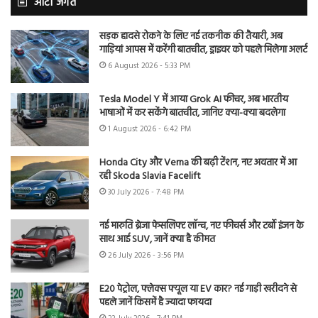
ऑटो जगत
सड़क हादसे रोकने के लिए नई तकनीक की तैयारी, अब
गाड़ियां आपस में करेंगी बातचीत, ड्राइवर को पहले मिलेगा अलर्ट
6 August 2026 - 5:33 PM
Tesla Model Y में आया Grok AI फीचर, अब भारतीय
भाषाओं में कर सकेंगे बातचीत, जानिए क्या-क्या बदलेगा
1 August 2026 - 6:42 PM
Honda City और Verna की बढ़ी टेंशन, नए अवतार में आ
रही Skoda Slavia Facelift
30 July 2026 - 7:48 PM
नई मारुति ब्रेजा फेसलिफ्ट लॉन्च, नए फीचर्स और टर्बो इंजन के
साथ आई SUV, जानें क्या है कीमत
26 July 2026 - 3:56 PM
E20 पेट्रोल, फ्लेक्स फ्यूल या EV कार? नई गाड़ी खरीदने से
पहले जानें किसमें है ज्यादा फायदा