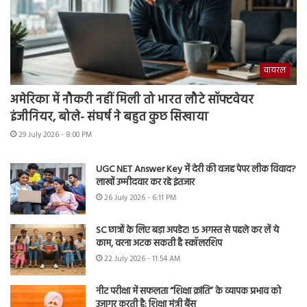
वायरल
अमेरिका में नौकरी नहीं मिली तो भारत लौटे सॉफ्टवेयर
इंजीनियर, बोले- संघर्ष ने बहुत कुछ सिखाया
29 July 2026 - 8:00 PM
UGC NET Answer Key में देरी की वजह पेपर लीक विवाद?
लाखों उम्मीदवार कर रहे इंतजार
26 July 2026 - 6:11 PM
SC छात्रों के लिए बड़ा अपडेट! 15 अगस्त से पहले कर लें ये
काम, वरना अटक सकती है स्कॉलरशिप
22 July 2026 - 11:54 AM
नीट परीक्षा में सफलता “शिक्षा क्रांति” के व्यापक प्रभाव को
उजागर करती है: शिक्षा मंत्री बैंस