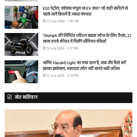
E20 पेट्रोल, फ्लेक्स फ्यूल या EV कार? नई गाड़ी खरीदने से
पहले जानें किसमें है ज्यादा फायदा
23 July 2026 - 7:41 PM
Triumph की लिमिटेड एडिशन बाइक लॉन्च के लिए तैयार, 21
लाख रुपये कीमत में मिलेंगे प्रीमियम फीचर्स
16 July 2026 - 3:17 PM
जानिए Hazard Light का क्या काम है, कब और कैसे करें
इसका इस्तेमाल, ज्यादातर लोग नहीं जानते सही तरीका
12 July 2026 - 6:14 PM
खेत खलिहान