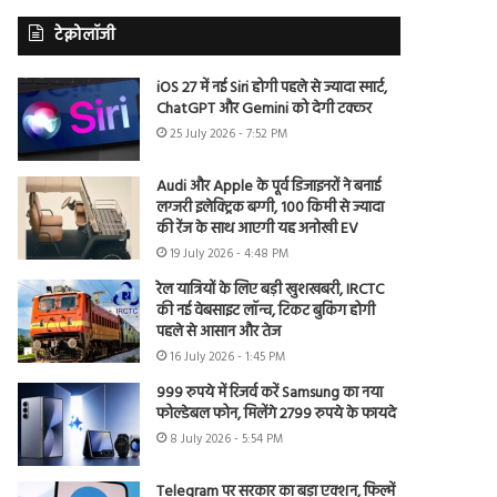
टेक्नोलॉजी
iOS 27 में नई Siri होगी पहले से ज्यादा स्मार्ट,
ChatGPT और Gemini को देगी टक्कर
25 July 2026 - 7:52 PM
Audi और Apple के पूर्व डिजाइनरों ने बनाई
लग्जरी इलेक्ट्रिक बग्गी, 100 किमी से ज्यादा
की रेंज के साथ आएगी यह अनोखी EV
19 July 2026 - 4:48 PM
रेल यात्रियों के लिए बड़ी खुशखबरी, IRCTC
की नई वेबसाइट लॉन्च, टिकट बुकिंग होगी
पहले से आसान और तेज
16 July 2026 - 1:45 PM
999 रुपये में रिजर्व करें Samsung का नया
फोल्डेबल फोन, मिलेंगे 2799 रुपये के फायदे
8 July 2026 - 5:54 PM
Telegram पर सरकार का बड़ा एक्शन, फिल्में