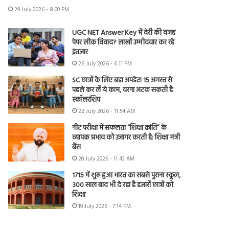
29 July 2026 - 8:00 PM
UGC NET Answer Key में देरी की वजह
पेपर लीक विवाद? लाखों उम्मीदवार कर रहे
इंतजार
26 July 2026 - 6:11 PM
SC छात्रों के लिए बड़ा अपडेट! 15 अगस्त से
पहले कर लें ये काम, वरना अटक सकती है
स्कॉलरशिप
22 July 2026 - 11:54 AM
नीट परीक्षा में सफलता “शिक्षा क्रांति” के
व्यापक प्रभाव को उजागर करती है: शिक्षा मंत्री
बैंस
20 July 2026 - 11:43 AM
1715 में शुरू हुआ भारत का सबसे पुराना स्कूल,
300 साल बाद भी दे रहा है हजारों छात्रों को
शिक्षा
19 July 2026 - 7:14 PM