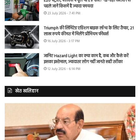
E20 पेट्रोल, फ्लेक्स फ्यूल या EV कार? नई गाड़ी खरीदने से
पहले जानें किसमें है ज्यादा फायदा
23 July 2026 - 7:41 PM
Triumph की लिमिटेड एडिशन बाइक लॉन्च के लिए तैयार, 21
लाख रुपये कीमत में मिलेंगे प्रीमियम फीचर्स
16 July 2026 - 3:17 PM
जानिए Hazard Light का क्या काम है, कब और कैसे करें
इसका इस्तेमाल, ज्यादातर लोग नहीं जानते सही तरीका
12 July 2026 - 6:14 PM
खेत खलिहान