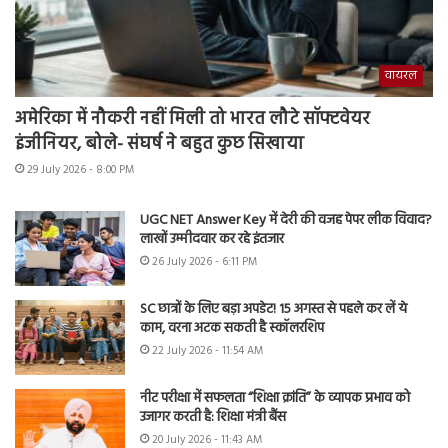
वायरल
अमेरिका में नौकरी नहीं मिली तो भारत लौटे सॉफ्टवेयर
इंजीनियर, बोले- संघर्ष ने बहुत कुछ सिखाया
29 July 2026 - 8:00 PM
UGC NET Answer Key में देरी की वजह पेपर लीक विवाद?
लाखों उम्मीदवार कर रहे इंतजार
26 July 2026 - 6:11 PM
SC छात्रों के लिए बड़ा अपडेट! 15 अगस्त से पहले कर लें ये
काम, वरना अटक सकती है स्कॉलरशिप
22 July 2026 - 11:54 AM
नीट परीक्षा में सफलता “शिक्षा क्रांति” के व्यापक प्रभाव को
उजागर करती है: शिक्षा मंत्री बैंस
20 July 2026 - 11:43 AM