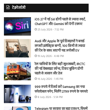
टेक्नोलॉजी
iOS 27 में नई Siri होगी पहले से ज्यादा स्मार्ट,
ChatGPT और Gemini को देगी टक्कर
25 July 2026 - 7:52 PM
Audi और Apple के पूर्व डिजाइनरों ने बनाई
लग्जरी इलेक्ट्रिक बग्गी, 100 किमी से ज्यादा
की रेंज के साथ आएगी यह अनोखी EV
19 July 2026 - 4:48 PM
रेल यात्रियों के लिए बड़ी खुशखबरी, IRCTC
की नई वेबसाइट लॉन्च, टिकट बुकिंग होगी
पहले से आसान और तेज
16 July 2026 - 1:45 PM
999 रुपये में रिजर्व करें Samsung का नया
फोल्डेबल फोन, मिलेंगे 2799 रुपये के फायदे
8 July 2026 - 5:54 PM
Telegram पर सरकार का बड़ा एक्शन, फिल्में