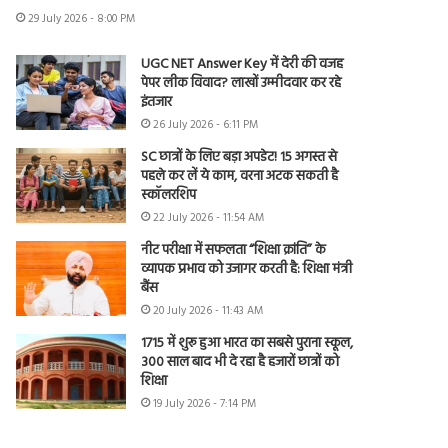
29 July 2026 - 8:00 PM
UGC NET Answer Key में देरी की वजह
पेपर लीक विवाद? लाखों उम्मीदवार कर रहे
इंतजार
26 July 2026 - 6:11 PM
SC छात्रों के लिए बड़ा अपडेट! 15 अगस्त से
पहले कर लें ये काम, वरना अटक सकती है
स्कॉलरशिप
22 July 2026 - 11:54 AM
नीट परीक्षा में सफलता “शिक्षा क्रांति” के
व्यापक प्रभाव को उजागर करती है: शिक्षा मंत्री
बैंस
20 July 2026 - 11:43 AM
1715 में शुरू हुआ भारत का सबसे पुराना स्कूल,
300 साल बाद भी दे रहा है हजारों छात्रों को
शिक्षा
19 July 2026 - 7:14 PM