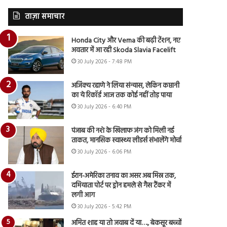
ताज़ा समाचार
Honda City और Verna की बढ़ी टेंशन, नए
अवतार में आ रही Skoda Slavia Facelift
30 July 2026 - 7:48 PM
अजिंक्य रहाणे ने लिया संन्यास, लेकिन कप्तानी
का ये रिकॉर्ड आज तक कोई नहीं तोड़ पाया
30 July 2026 - 6:40 PM
पंजाब की नशे के खिलाफ जंग को मिली नई
ताकत, मानसिक स्वास्थ्य लीडर्स संभालेंगे मोर्चा
30 July 2026 - 6:06 PM
ईरान-अमेरिका तनाव का असर अब मिस्र तक,
दमियाता पोर्ट पर ड्रोन हमले से गैस टैंकर में
लगी आग
30 July 2026 - 5:42 PM
अमित शाह या तो जवाब दें या…., बेकसूर बच्चों