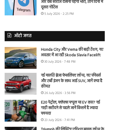
और वेब सीरीज देखना पड़ेगा भारी, तीन दिनों में
दूसरा नोटिस
5 July 2026 - 2:25 PM
ऑटो जगत
Honda City और Verna की बढ़ी टेंशन, नए
अवतार में आ रही Skoda Slavia Facelift
30 July 2026 - 7:48 PM
नई मारुति ब्रेजा फेसलिफ्ट लॉन्च, नए फीचर्स
और टर्बो इंजन के साथ आई SUV, जानें क्या है
कीमत
26 July 2026 - 3:56 PM
E20 पेट्रोल, फ्लेक्स फ्यूल या EV कार? नई
गाड़ी खरीदने से पहले जानें किसमें है ज्यादा
फायदा
23 July 2026 - 7:41 PM
Triumph की लिमिटेड एडिशन बाइक लॉन्च के