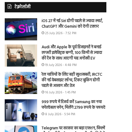
टेक्नोलॉजी
iOS 27 में नई Siri होगी पहले से ज्यादा स्मार्ट,
ChatGPT और Gemini को देगी टक्कर
25 July 2026 - 7:52 PM
Audi और Apple के पूर्व डिजाइनरों ने बनाई
लग्जरी इलेक्ट्रिक बग्गी, 100 किमी से ज्यादा
की रेंज के साथ आएगी यह अनोखी EV
19 July 2026 - 4:48 PM
रेल यात्रियों के लिए बड़ी खुशखबरी, IRCTC
की नई वेबसाइट लॉन्च, टिकट बुकिंग होगी
पहले से आसान और तेज
16 July 2026 - 1:45 PM
999 रुपये में रिजर्व करें Samsung का नया
फोल्डेबल फोन, मिलेंगे 2799 रुपये के फायदे
8 July 2026 - 5:54 PM
Telegram पर सरकार का बड़ा एक्शन, फिल्में