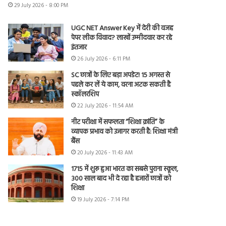
29 July 2026 - 8:00 PM
UGC NET Answer Key में देरी की वजह
पेपर लीक विवाद? लाखों उम्मीदवार कर रहे
इंतजार
26 July 2026 - 6:11 PM
SC छात्रों के लिए बड़ा अपडेट! 15 अगस्त से
पहले कर लें ये काम, वरना अटक सकती है
स्कॉलरशिप
22 July 2026 - 11:54 AM
नीट परीक्षा में सफलता “शिक्षा क्रांति” के
व्यापक प्रभाव को उजागर करती है: शिक्षा मंत्री
बैंस
20 July 2026 - 11:43 AM
1715 में शुरू हुआ भारत का सबसे पुराना स्कूल,
300 साल बाद भी दे रहा है हजारों छात्रों को
शिक्षा
19 July 2026 - 7:14 PM