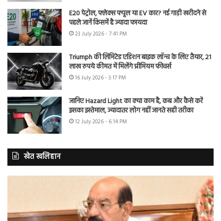
E20 पेट्रोल, फ्लेक्स फ्यूल या EV कार? नई गाड़ी खरीदने से
पहले जानें किसमें है ज्यादा फायदा
23 July 2026 - 7:41 PM
Triumph की लिमिटेड एडिशन बाइक लॉन्च के लिए तैयार, 21
लाख रुपये कीमत में मिलेंगे प्रीमियम फीचर्स
16 July 2026 - 3:17 PM
जानिए Hazard Light का क्या काम है, कब और कैसे करें
इसका इस्तेमाल, ज्यादातर लोग नहीं जानते सही तरीका
12 July 2026 - 6:14 PM
खेत खलिहान