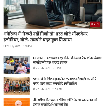
वायरल
अमेरिका में नौकरी नहीं मिली तो भारत लौटे सॉफ्टवेयर
इंजीनियर, बोले- संघर्ष ने बहुत कुछ सिखाया
29 July 2026 - 8:00 PM
UGC NET Answer Key में देरी की वजह पेपर लीक विवाद?
लाखों उम्मीदवार कर रहे इंतजार
26 July 2026 - 6:11 PM
SC छात्रों के लिए बड़ा अपडेट! 15 अगस्त से पहले कर लें ये
काम, वरना अटक सकती है स्कॉलरशिप
22 July 2026 - 11:54 AM
नीट परीक्षा में सफलता “शिक्षा क्रांति” के व्यापक प्रभाव को
उजागर करती है: शिक्षा मंत्री बैंस