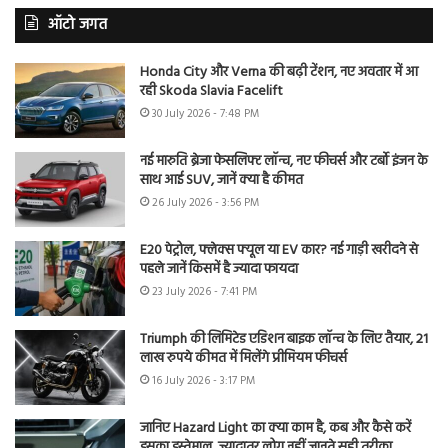
ऑटो जगत
Honda City और Verna की बढ़ी टेंशन, नए अवतार में आ
रही Skoda Slavia Facelift
30 July 2026 - 7:48 PM
नई मारुति ब्रेजा फेसलिफ्ट लॉन्च, नए फीचर्स और टर्बो इंजन के
साथ आई SUV, जानें क्या है कीमत
26 July 2026 - 3:56 PM
E20 पेट्रोल, फ्लेक्स फ्यूल या EV कार? नई गाड़ी खरीदने से
पहले जानें किसमें है ज्यादा फायदा
23 July 2026 - 7:41 PM
Triumph की लिमिटेड एडिशन बाइक लॉन्च के लिए तैयार, 21
लाख रुपये कीमत में मिलेंगे प्रीमियम फीचर्स
16 July 2026 - 3:17 PM
जानिए Hazard Light का क्या काम है, कब और कैसे करें
इसका इस्तेमाल, ज्यादातर लोग नहीं जानते सही तरीका