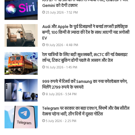
iOS 27 में नई Siri होगी पहले से ज्यादा स्मार्ट, ChatGPT और
Gemini को देगी टक्कर
25 July 2026 - 7:52 PM
Audi और Apple के पूर्व डिजाइनरों ने बनाई लग्जरी इलेक्ट्रिक
बग्गी, 100 किमी से ज्यादा की रेंज के साथ आएगी यह अनोखी
EV
19 July 2026 - 4:48 PM
रेल यात्रियों के लिए बड़ी खुशखबरी, IRCTC की नई वेबसाइट
लॉन्च, टिकट बुकिंग होगी पहले से आसान और तेज
16 July 2026 - 1:45 PM
999 रुपये में रिजर्व करें Samsung का नया फोल्डेबल फोन,
मिलेंगे 2799 रुपये के फायदे
8 July 2026 - 5:54 PM
Telegram पर सरकार का बड़ा एक्शन, फिल्में और वेब सीरीज
देखना पड़ेगा भारी, तीन दिनों में दूसरा नोटिस
5 July 2026 - 2:25 PM