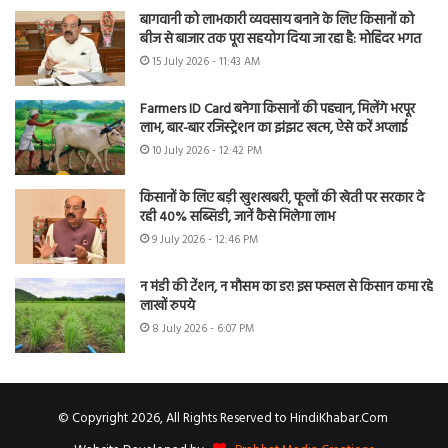
बागवानी को लाभकारी व्यवसाय बनाने के लिए किसानों को
बीज से बाजार तक पूरा सहयोग दिया जा रहा है: मोहिंदर भगत
15 July 2026 - 11:43 AM
Farmers ID Card बनेगा किसानों की पहचान, मिलेंगे भरपूर
लाभ, बार-बार रजिस्ट्रेशन का झंझट खत्म, ऐसे करें अप्लाई
10 July 2026 - 12:42 PM
किसानों के लिए बड़ी खुशखबरी, फूलों की खेती पर सरकार दे
रही 40% सब्सिडी, जानें कैसे मिलेगा लाभ
9 July 2026 - 12:46 PM
न मंडी की टेंशन, न मौसम का डर! इस फसल से किसान कमा रहे
लाखों रुपये
8 July 2026 - 6:07 PM
© Copyright 2026, All Rights Reserved to HindiKhabar.Com