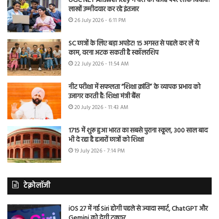
UGC NET Answer Key में देरी की वजह पेपर लीक विवाद?
लाखों उम्मीदवार कर रहे इंतजार
26 July 2026 - 6:11 PM
SC छात्रों के लिए बड़ा अपडेट! 15 अगस्त से पहले कर लें ये
काम, वरना अटक सकती है स्कॉलरशिप
22 July 2026 - 11:54 AM
नीट परीक्षा में सफलता “शिक्षा क्रांति” के व्यापक प्रभाव को
उजागर करती है: शिक्षा मंत्री बैंस
20 July 2026 - 11:43 AM
1715 में शुरू हुआ भारत का सबसे पुराना स्कूल, 300 साल बाद
भी दे रहा है हजारों छात्रों को शिक्षा
19 July 2026 - 7:14 PM
टेक्नोलॉजी
iOS 27 में नई Siri होगी पहले से ज्यादा स्मार्ट, ChatGPT और
Gemini को देगी टक्कर