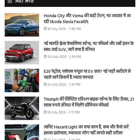
ऑटो जगत
Honda City और Verna की बढ़ी टेंशन, नए अवतार में आ
रही Skoda Slavia Facelift
30 July 2026 - 7:48 PM
नई मारुति ब्रेजा फेसलिफ्ट लॉन्च, नए फीचर्स और टर्बो इंजन के
साथ आई SUV, जानें क्या है कीमत
26 July 2026 - 3:56 PM
E20 पेट्रोल, फ्लेक्स फ्यूल या EV कार? नई गाड़ी खरीदने से
पहले जानें किसमें है ज्यादा फायदा
23 July 2026 - 7:41 PM
Triumph की लिमिटेड एडिशन बाइक लॉन्च के लिए तैयार, 21
लाख रुपये कीमत में मिलेंगे प्रीमियम फीचर्स
16 July 2026 - 3:17 PM
जानिए Hazard Light का क्या काम है, कब और कैसे करें
इसका इस्तेमाल, ज्यादातर लोग नहीं जानते सही तरीका