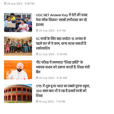
29 July 2026 - 8:00 PM
UGC NET Answer Key में देरी की वजह
पेपर लीक विवाद? लाखों उम्मीदवार कर रहे
इंतजार
26 July 2026 - 6:11 PM
SC छात्रों के लिए बड़ा अपडेट! 15 अगस्त से
पहले कर लें ये काम, वरना अटक सकती है
स्कॉलरशिप
22 July 2026 - 11:54 AM
नीट परीक्षा में सफलता “शिक्षा क्रांति” के
व्यापक प्रभाव को उजागर करती है: शिक्षा मंत्री
बैंस
20 July 2026 - 11:43 AM
1715 में शुरू हुआ भारत का सबसे पुराना स्कूल,
300 साल बाद भी दे रहा है हजारों छात्रों को
शिक्षा
19 July 2026 - 7:14 PM