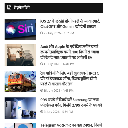
टेक्नोलॉजी
iOS 27 में नई Siri होगी पहले से ज्यादा स्मार्ट,
ChatGPT और Gemini को देगी टक्कर
25 July 2026 - 7:52 PM
Audi और Apple के पूर्व डिजाइनरों ने बनाई
लग्जरी इलेक्ट्रिक बग्गी, 100 किमी से ज्यादा
की रेंज के साथ आएगी यह अनोखी EV
19 July 2026 - 4:48 PM
रेल यात्रियों के लिए बड़ी खुशखबरी, IRCTC
की नई वेबसाइट लॉन्च, टिकट बुकिंग होगी
पहले से आसान और तेज
16 July 2026 - 1:45 PM
999 रुपये में रिजर्व करें Samsung का नया
फोल्डेबल फोन, मिलेंगे 2799 रुपये के फायदे
8 July 2026 - 5:54 PM
Telegram पर सरकार का बड़ा एक्शन, फिल्में