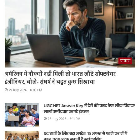
वायरल
अमेरिका में नौकरी नहीं मिली तो भारत लौटे सॉफ्टवेयर
इंजीनियर, बोले- संघर्ष ने बहुत कुछ सिखाया
29 July 2026 - 8:00 PM
UGC NET Answer Key में देरी की वजह पेपर लीक विवाद?
लाखों उम्मीदवार कर रहे इंतजार
26 July 2026 - 6:11 PM
SC छात्रों के लिए बड़ा अपडेट! 15 अगस्त से पहले कर लें ये
काम, वरना अटक सकती है स्कॉलरशिप