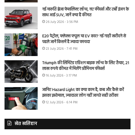
नई मारुति ब्रेजा फेसलिफ्ट लॉन्च, नए फीचर्स और टर्बो इंजन के
साथ आई SUV, जानें क्या है कीमत
26 July 2026 - 3:56 PM
E20 पेट्रोल, फ्लेक्स फ्यूल या EV कार? नई गाड़ी खरीदने से
पहले जानें किसमें है ज्यादा फायदा
23 July 2026 - 7:41 PM
Triumph की लिमिटेड एडिशन बाइक लॉन्च के लिए तैयार, 21
लाख रुपये कीमत में मिलेंगे प्रीमियम फीचर्स
16 July 2026 - 3:17 PM
जानिए Hazard Light का क्या काम है, कब और कैसे करें
इसका इस्तेमाल, ज्यादातर लोग नहीं जानते सही तरीका
12 July 2026 - 6:14 PM
खेत खलिहान