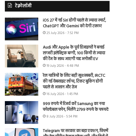
टेक्नोलॉजी
iOS 27 में नई Siri होगी पहले से ज्यादा स्मार्ट,
ChatGPT और Gemini को देगी टक्कर
25 July 2026 - 7:52 PM
Audi और Apple के पूर्व डिजाइनरों ने बनाई
लग्जरी इलेक्ट्रिक बग्गी, 100 किमी से ज्यादा
की रेंज के साथ आएगी यह अनोखी EV
19 July 2026 - 4:48 PM
रेल यात्रियों के लिए बड़ी खुशखबरी, IRCTC
की नई वेबसाइट लॉन्च, टिकट बुकिंग होगी
पहले से आसान और तेज
16 July 2026 - 1:45 PM
999 रुपये में रिजर्व करें Samsung का नया
फोल्डेबल फोन, मिलेंगे 2799 रुपये के फायदे
8 July 2026 - 5:54 PM
Telegram पर सरकार का बड़ा एक्शन, फिल्में