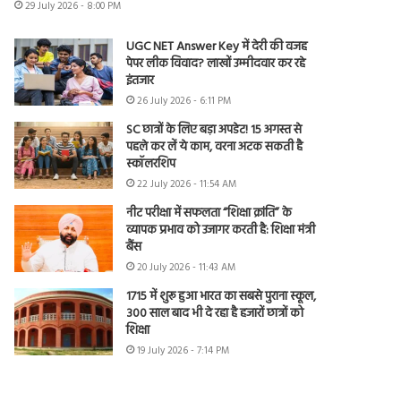
29 July 2026 - 8:00 PM
UGC NET Answer Key में देरी की वजह
पेपर लीक विवाद? लाखों उम्मीदवार कर रहे
इंतजार
26 July 2026 - 6:11 PM
SC छात्रों के लिए बड़ा अपडेट! 15 अगस्त से
पहले कर लें ये काम, वरना अटक सकती है
स्कॉलरशिप
22 July 2026 - 11:54 AM
नीट परीक्षा में सफलता “शिक्षा क्रांति” के
व्यापक प्रभाव को उजागर करती है: शिक्षा मंत्री
बैंस
20 July 2026 - 11:43 AM
1715 में शुरू हुआ भारत का सबसे पुराना स्कूल,
300 साल बाद भी दे रहा है हजारों छात्रों को
शिक्षा
19 July 2026 - 7:14 PM