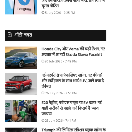
और वेब सीरीज देखना पड़ेगा भारी, तीन दिनों में
दूसरा नोटिस
5 July 2026 - 2:25 PM
ऑटो जगत
Honda City और Verna की बढ़ी टेंशन, नए
अवतार में आ रही Skoda Slavia Facelift
30 July 2026 - 7:48 PM
नई मारुति ब्रेजा फेसलिफ्ट लॉन्च, नए फीचर्स
और टर्बो इंजन के साथ आई SUV, जानें क्या है
कीमत
26 July 2026 - 3:56 PM
E20 पेट्रोल, फ्लेक्स फ्यूल या EV कार? नई
गाड़ी खरीदने से पहले जानें किसमें है ज्यादा
फायदा
23 July 2026 - 7:41 PM
Triumph की लिमिटेड एडिशन बाइक लॉन्च के