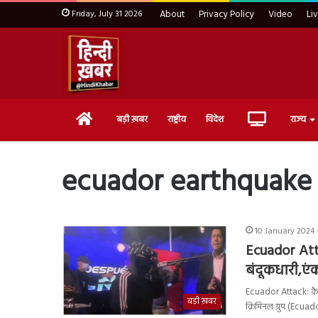
Friday, July 31 2026
About
Privacy Policy
Video
Li
Home
Live
बड़ी ख़बर
राष्ट्रीय
विदेश
राज्य
TV
ecuador earthquake
10 January 2024 
Ecuador Atta
बंदूकधारी,ए
Ecuador Attack: कैरि
बड़ी ख़बर
क्रिमिनल ग्रुप (Ecu