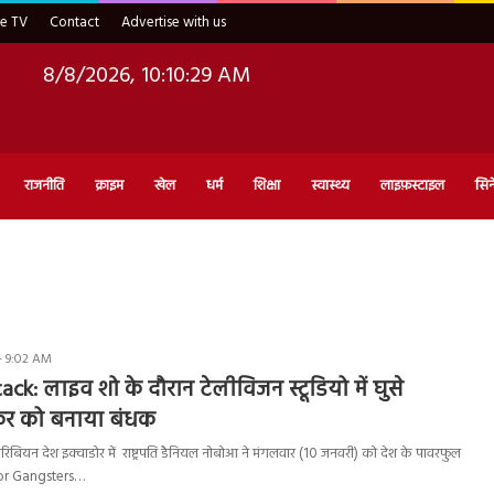
ve TV
Contact
Advertise with us
8/8/2026, 10:10:30 AM
राजनीति
क्राइम
खेल
धर्म
शिक्षा
स्वास्थ्य
लाइफ़स्टाइल
सिन
- 9:02 AM
ck: लाइव शो के दौरान टेलीविजन स्टूडियो में घुसे
ंकर को बनाया बंधक
बियन देश इक्वाडोर में राष्ट्रपति डैनियल नोबोआ ने मंगलवार (10 जनवरी) को देश के पावरफुल
ador Gangsters…