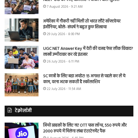
7 August 2026 - 9:21 AM
अमेरिका में नौकरी नहीं मिली तो भारत लौटे सॉफ्टवेयर
इंजीनियर, बोले- संघर्ष ने बहुत कुछ सिखाया
29 July 2026 - 8:00 PM
UGC NET Answer Key में देरी की वजह पेपर लीक विवाद?
लाखों उम्मीदवार कर रहे इंतजार
26 July 2026 - 6:11 PM
SC छात्रों के लिए बड़ा अपडेट! 15 अगस्त से पहले कर लें ये
काम, वरना अटक सकती है स्कॉलरशिप
22 July 2026 - 11:54 AM
टेक्नोलॉजी
जियो ग्राहकों के लिए नए OTT पास लॉन्च, 550 रुपये और
2000 रुपये में मिलेगा लंबा एंटरटेनमेंट पैक