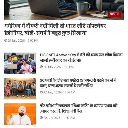
वायरल
अमेरिका में नौकरी नहीं मिली तो भारत लौटे सॉफ्टवेयर
इंजीनियर, बोले- संघर्ष ने बहुत कुछ सिखाया
29 July 2026 - 8:00 PM
UGC NET Answer Key में देरी की वजह पेपर लीक विवाद?
लाखों उम्मीदवार कर रहे इंतजार
26 July 2026 - 6:11 PM
SC छात्रों के लिए बड़ा अपडेट! 15 अगस्त से पहले कर लें ये
काम, वरना अटक सकती है स्कॉलरशिप
22 July 2026 - 11:54 AM
नीट परीक्षा में सफलता “शिक्षा क्रांति” के व्यापक प्रभाव को
उजागर करती है: शिक्षा मंत्री बैंस
20 July 2026 - 11:43 AM