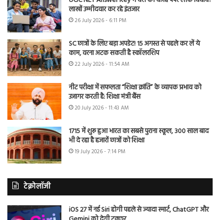
UGC NET Answer Key में देरी की वजह पेपर लीक विवाद?
लाखों उम्मीदवार कर रहे इंतजार
26 July 2026 - 6:11 PM
SC छात्रों के लिए बड़ा अपडेट! 15 अगस्त से पहले कर लें ये
काम, वरना अटक सकती है स्कॉलरशिप
22 July 2026 - 11:54 AM
नीट परीक्षा में सफलता “शिक्षा क्रांति” के व्यापक प्रभाव को
उजागर करती है: शिक्षा मंत्री बैंस
20 July 2026 - 11:43 AM
1715 में शुरू हुआ भारत का सबसे पुराना स्कूल, 300 साल बाद
भी दे रहा है हजारों छात्रों को शिक्षा
19 July 2026 - 7:14 PM
टेक्नोलॉजी
iOS 27 में नई Siri होगी पहले से ज्यादा स्मार्ट, ChatGPT और
Gemini को देगी टक्कर