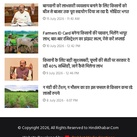
बागवानी को लाभकारी व्यवसाय बनाने के लिए किसानों को
बीज से बाजार तक पूरा सहयोग दिया जा रहा है: मोहिंदर भगत
15 July 2026 - 11:43 AM
Farmers ID Card बनेगा किसानों की पहचान, मिलेंगे भरपूर
लाभ, बार-बार रजिस्ट्रेशन का झंझट खत्म, ऐसे करें अप्लाई
10 July 2026 - 12:42 PM
किसानों के लिए बड़ी खुशखबरी, फूलों की खेती पर सरकार दे
रही 40% सब्सिडी, जानें कैसे मिलेगा लाभ
9 July 2026 - 12:46 PM
न मंडी की टेंशन, न मौसम का डर! इस फसल से किसान कमा रहे
लाखों रुपये
8 July 2026 - 6:07 PM
© Copyright 2026, All Rights Reserved to HindiKhabar.Com