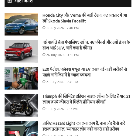
ऑटो जगत
Honda City और Verna की बढ़ी टेंशन, नए अवतार में आ
रही Skoda Slavia Facelift
30 July 2026 - 7:48 PM
नई मारुति ब्रेजा फेसलिफ्ट लॉन्च, नए फीचर्स और टर्बो इंजन के
साथ आई SUV, जानें क्या है कीमत
26 July 2026 - 3:56 PM
E20 पेट्रोल, फ्लेक्स फ्यूल या EV कार? नई गाड़ी खरीदने से
पहले जानें किसमें है ज्यादा फायदा
23 July 2026 - 7:41 PM
Triumph की लिमिटेड एडिशन बाइक लॉन्च के लिए तैयार, 21
लाख रुपये कीमत में मिलेंगे प्रीमियम फीचर्स
16 July 2026 - 3:17 PM
जानिए Hazard Light का क्या काम है, कब और कैसे करें
इसका इस्तेमाल, ज्यादातर लोग नहीं जानते सही तरीका