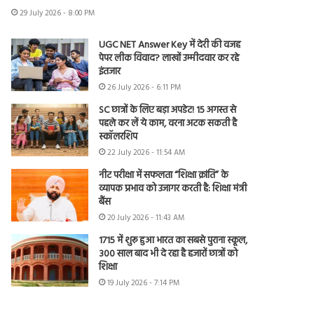
29 July 2026 - 8:00 PM
UGC NET Answer Key में देरी की वजह
पेपर लीक विवाद? लाखों उम्मीदवार कर रहे
इंतजार
26 July 2026 - 6:11 PM
SC छात्रों के लिए बड़ा अपडेट! 15 अगस्त से
पहले कर लें ये काम, वरना अटक सकती है
स्कॉलरशिप
22 July 2026 - 11:54 AM
नीट परीक्षा में सफलता “शिक्षा क्रांति” के
व्यापक प्रभाव को उजागर करती है: शिक्षा मंत्री
बैंस
20 July 2026 - 11:43 AM
1715 में शुरू हुआ भारत का सबसे पुराना स्कूल,
300 साल बाद भी दे रहा है हजारों छात्रों को
शिक्षा
19 July 2026 - 7:14 PM