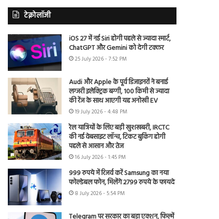
टेक्नोलॉजी
iOS 27 में नई Siri होगी पहले से ज्यादा स्मार्ट,
ChatGPT और Gemini को देगी टक्कर
25 July 2026 - 7:52 PM
Audi और Apple के पूर्व डिजाइनरों ने बनाई
लग्जरी इलेक्ट्रिक बग्गी, 100 किमी से ज्यादा
की रेंज के साथ आएगी यह अनोखी EV
19 July 2026 - 4:48 PM
रेल यात्रियों के लिए बड़ी खुशखबरी, IRCTC
की नई वेबसाइट लॉन्च, टिकट बुकिंग होगी
पहले से आसान और तेज
16 July 2026 - 1:45 PM
999 रुपये में रिजर्व करें Samsung का नया
फोल्डेबल फोन, मिलेंगे 2799 रुपये के फायदे
8 July 2026 - 5:54 PM
Telegram पर सरकार का बड़ा एक्शन, फिल्में