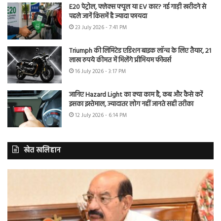
E20 पेट्रोल, फ्लेक्स फ्यूल या EV कार? नई गाड़ी खरीदने से
पहले जानें किसमें है ज्यादा फायदा
23 July 2026 - 7:41 PM
Triumph की लिमिटेड एडिशन बाइक लॉन्च के लिए तैयार, 21
लाख रुपये कीमत में मिलेंगे प्रीमियम फीचर्स
16 July 2026 - 3:17 PM
जानिए Hazard Light का क्या काम है, कब और कैसे करें
इसका इस्तेमाल, ज्यादातर लोग नहीं जानते सही तरीका
12 July 2026 - 6:14 PM
खेत खलिहान