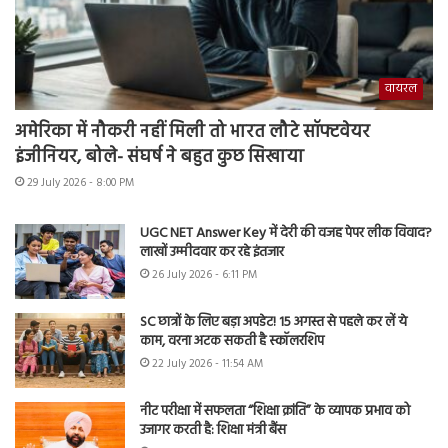
वायरल
अमेरिका में नौकरी नहीं मिली तो भारत लौटे सॉफ्टवेयर
इंजीनियर, बोले- संघर्ष ने बहुत कुछ सिखाया
29 July 2026 - 8:00 PM
UGC NET Answer Key में देरी की वजह पेपर लीक विवाद?
लाखों उम्मीदवार कर रहे इंतजार
26 July 2026 - 6:11 PM
SC छात्रों के लिए बड़ा अपडेट! 15 अगस्त से पहले कर लें ये
काम, वरना अटक सकती है स्कॉलरशिप
22 July 2026 - 11:54 AM
नीट परीक्षा में सफलता “शिक्षा क्रांति” के व्यापक प्रभाव को
उजागर करती है: शिक्षा मंत्री बैंस