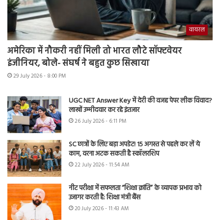
वायरल
अमेरिका में नौकरी नहीं मिली तो भारत लौटे सॉफ्टवेयर
इंजीनियर, बोले- संघर्ष ने बहुत कुछ सिखाया
29 July 2026 - 8:00 PM
UGC NET Answer Key में देरी की वजह पेपर लीक विवाद?
लाखों उम्मीदवार कर रहे इंतजार
26 July 2026 - 6:11 PM
SC छात्रों के लिए बड़ा अपडेट! 15 अगस्त से पहले कर लें ये
काम, वरना अटक सकती है स्कॉलरशिप
22 July 2026 - 11:54 AM
नीट परीक्षा में सफलता “शिक्षा क्रांति” के व्यापक प्रभाव को
उजागर करती है: शिक्षा मंत्री बैंस
20 July 2026 - 11:43 AM