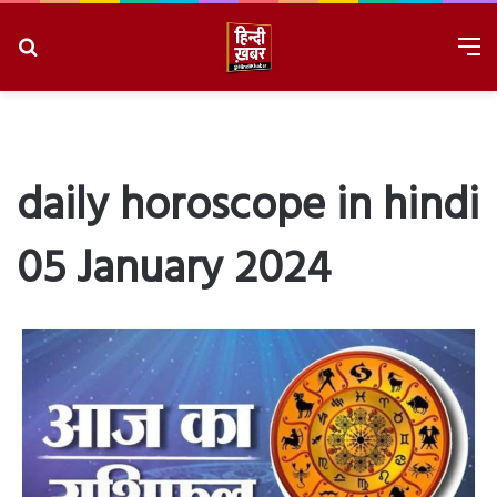
Search
M
for
8/8/2026, 2:08:51 PM
daily horoscope in hindi
05 January 2024