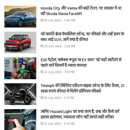
Honda City और Verna की बढ़ी टेंशन, नए अवतार में आ
रही Skoda Slavia Facelift
30 July 2026 - 7:48 PM
नई मारुति ब्रेजा फेसलिफ्ट लॉन्च, नए फीचर्स और टर्बो इंजन के
साथ आई SUV, जानें क्या है कीमत
26 July 2026 - 3:56 PM
E20 पेट्रोल, फ्लेक्स फ्यूल या EV कार? नई गाड़ी खरीदने से
पहले जानें किसमें है ज्यादा फायदा
23 July 2026 - 7:41 PM
Triumph की लिमिटेड एडिशन बाइक लॉन्च के लिए तैयार, 21
लाख रुपये कीमत में मिलेंगे प्रीमियम फीचर्स
16 July 2026 - 3:17 PM
जानिए Hazard Light का क्या काम है, कब और कैसे करें
इसका इस्तेमाल, ज्यादातर लोग नहीं जानते सही तरीका
12 July 2026 - 6:14 PM