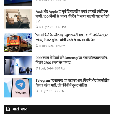
Audi और Apple के पूर्व डिजाइनरों ने बनाई लग्जरी इलेक्ट्रिक
बग्गी, 100 किमी से ज्यादा की रेंज के साथ आएगी यह अनोखी
EV
19 July 2026 - 4:48 PM
रेल यात्रियों के लिए बड़ी खुशखबरी, IRCTC की नई वेबसाइट
लॉन्च, टिकट बुकिंग होगी पहले से आसान और तेज
16 July 2026 - 1:45 PM
999 रुपये में रिजर्व करें Samsung का नया फोल्डेबल फोन,
मिलेंगे 2799 रुपये के फायदे
8 July 2026 - 5:54 PM
Telegram पर सरकार का बड़ा एक्शन, फिल्में और वेब सीरीज
देखना पड़ेगा भारी, तीन दिनों में दूसरा नोटिस
5 July 2026 - 2:25 PM
ऑटो जगत