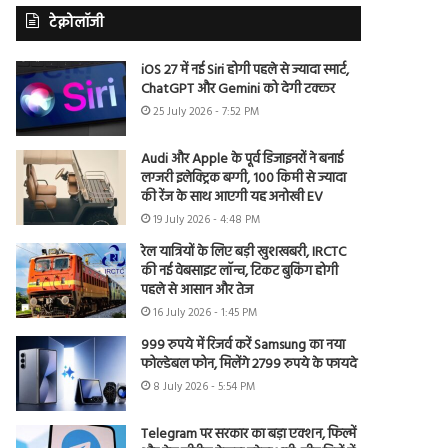
टेक्नोलॉजी
iOS 27 में नई Siri होगी पहले से ज्यादा स्मार्ट,
ChatGPT और Gemini को देगी टक्कर
25 July 2026 - 7:52 PM
Audi और Apple के पूर्व डिजाइनरों ने बनाई
लग्जरी इलेक्ट्रिक बग्गी, 100 किमी से ज्यादा
की रेंज के साथ आएगी यह अनोखी EV
19 July 2026 - 4:48 PM
रेल यात्रियों के लिए बड़ी खुशखबरी, IRCTC
की नई वेबसाइट लॉन्च, टिकट बुकिंग होगी
पहले से आसान और तेज
16 July 2026 - 1:45 PM
999 रुपये में रिजर्व करें Samsung का नया
फोल्डेबल फोन, मिलेंगे 2799 रुपये के फायदे
8 July 2026 - 5:54 PM
Telegram पर सरकार का बड़ा एक्शन, फिल्में