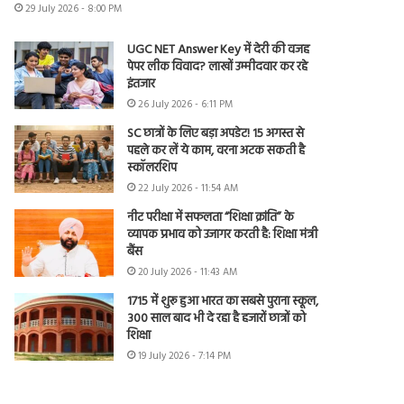
29 July 2026 - 8:00 PM
UGC NET Answer Key में देरी की वजह
पेपर लीक विवाद? लाखों उम्मीदवार कर रहे
इंतजार
26 July 2026 - 6:11 PM
SC छात्रों के लिए बड़ा अपडेट! 15 अगस्त से
पहले कर लें ये काम, वरना अटक सकती है
स्कॉलरशिप
22 July 2026 - 11:54 AM
नीट परीक्षा में सफलता “शिक्षा क्रांति” के
व्यापक प्रभाव को उजागर करती है: शिक्षा मंत्री
बैंस
20 July 2026 - 11:43 AM
1715 में शुरू हुआ भारत का सबसे पुराना स्कूल,
300 साल बाद भी दे रहा है हजारों छात्रों को
शिक्षा
19 July 2026 - 7:14 PM