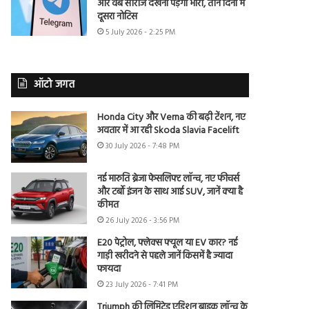
और वेब सीरीज देखना पड़ेगा भारी, तीन दिनों में
दूसरा नोटिस
5 July 2026 - 2:25 PM
ऑटो जगत
Honda City और Verna की बढ़ी टेंशन, नए
अवतार में आ रही Skoda Slavia Facelift
30 July 2026 - 7:48 PM
नई मारुति ब्रेजा फेसलिफ्ट लॉन्च, नए फीचर्स
और टर्बो इंजन के साथ आई SUV, जानें क्या है
कीमत
26 July 2026 - 3:56 PM
E20 पेट्रोल, फ्लेक्स फ्यूल या EV कार? नई
गाड़ी खरीदने से पहले जानें किसमें है ज्यादा
फायदा
23 July 2026 - 7:41 PM
Triumph की लिमिटेड एडिशन बाइक लॉन्च के