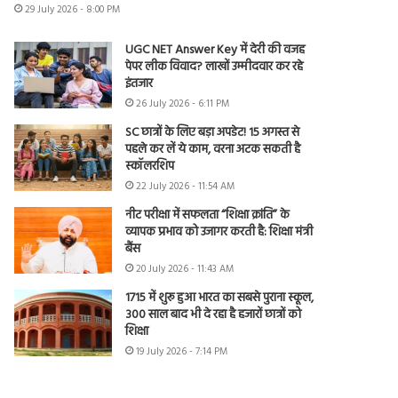
29 July 2026 - 8:00 PM
UGC NET Answer Key में देरी की वजह
पेपर लीक विवाद? लाखों उम्मीदवार कर रहे
इंतजार
26 July 2026 - 6:11 PM
SC छात्रों के लिए बड़ा अपडेट! 15 अगस्त से
पहले कर लें ये काम, वरना अटक सकती है
स्कॉलरशिप
22 July 2026 - 11:54 AM
नीट परीक्षा में सफलता “शिक्षा क्रांति” के
व्यापक प्रभाव को उजागर करती है: शिक्षा मंत्री
बैंस
20 July 2026 - 11:43 AM
1715 में शुरू हुआ भारत का सबसे पुराना स्कूल,
300 साल बाद भी दे रहा है हजारों छात्रों को
शिक्षा
19 July 2026 - 7:14 PM