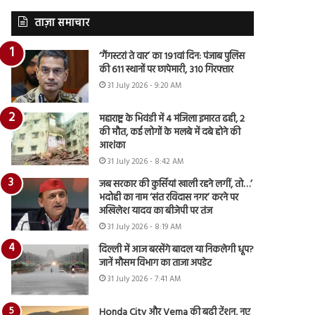
ताज़ा समाचार
‘गैंगस्टरां ते वार’ का 191वां दिन: पंजाब पुलिस
की 611 स्थानों पर छापेमारी, 310 गिरफ्तार
31 July 2026 - 9:20 AM
महाराष्ट्र के भिवंडी में 4 मंजिला इमारत ढही, 2
की मौत, कई लोगों के मलबे में दबे होने की
आशंका
31 July 2026 - 8:42 AM
जब सरकार की कुर्सियां खाली रहने लगीं, तो…’
भदोही का नाम ‘संत रविदास नगर’ करने पर
अखिलेश यादव का बीजेपी पर तंज
31 July 2026 - 8:19 AM
दिल्ली में आज बरसेंगे बादल या निकलेगी धूप?
जानें मौसम विभाग का ताजा अपडेट
31 July 2026 - 7:41 AM
Honda City और Verna की बढ़ी टेंशन, नए