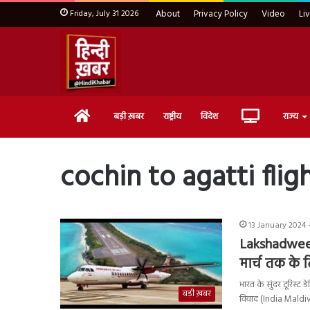
Friday, July 31 2026
About
Privacy Policy
Video
Li
Home
Live
बड़ी ख़बर
राष्ट्रीय
विदेश
राज्य
TV
cochin to agatti flig
13 January 2024 -
Lakshadweep
मार्च तक के
भारत के सुंदर टूरिस्
बड़ी ख़बर
विवाद (India Maldi