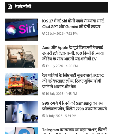
टेक्नोलॉजी
iOS 27 में नई Siri होगी पहले से ज्यादा स्मार्ट,
ChatGPT और Gemini को देगी टक्कर
25 July 2026 - 7:52 PM
Audi और Apple के पूर्व डिजाइनरों ने बनाई
लग्जरी इलेक्ट्रिक बग्गी, 100 किमी से ज्यादा
की रेंज के साथ आएगी यह अनोखी EV
19 July 2026 - 4:48 PM
रेल यात्रियों के लिए बड़ी खुशखबरी, IRCTC
की नई वेबसाइट लॉन्च, टिकट बुकिंग होगी
पहले से आसान और तेज
16 July 2026 - 1:45 PM
999 रुपये में रिजर्व करें Samsung का नया
फोल्डेबल फोन, मिलेंगे 2799 रुपये के फायदे
8 July 2026 - 5:54 PM
Telegram पर सरकार का बड़ा एक्शन, फिल्में