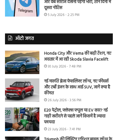
और वेब सीरीज देखना पड़ेगा भारी, तीन दिनों में
दूसरा नोटिस
5 July 2026 - 2:25 PM
ऑटो जगत
Honda City और Verna की बढ़ी टेंशन, नए
अवतार में आ रही Skoda Slavia Facelift
30 July 2026 - 7:48 PM
नई मारुति ब्रेजा फेसलिफ्ट लॉन्च, नए फीचर्स
और टर्बो इंजन के साथ आई SUV, जानें क्या है
कीमत
26 July 2026 - 3:56 PM
E20 पेट्रोल, फ्लेक्स फ्यूल या EV कार? नई
गाड़ी खरीदने से पहले जानें किसमें है ज्यादा
फायदा
23 July 2026 - 7:41 PM
Triumph की लिमिटेड एडिशन बाइक लॉन्च के