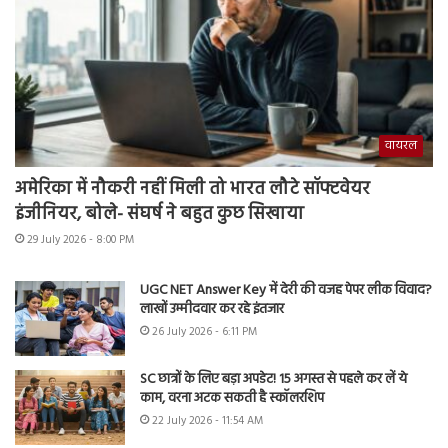
वायरल
अमेरिका में नौकरी नहीं मिली तो भारत लौटे सॉफ्टवेयर
इंजीनियर, बोले- संघर्ष ने बहुत कुछ सिखाया
29 July 2026 - 8:00 PM
UGC NET Answer Key में देरी की वजह पेपर लीक विवाद?
लाखों उम्मीदवार कर रहे इंतजार
26 July 2026 - 6:11 PM
SC छात्रों के लिए बड़ा अपडेट! 15 अगस्त से पहले कर लें ये
काम, वरना अटक सकती है स्कॉलरशिप
22 July 2026 - 11:54 AM