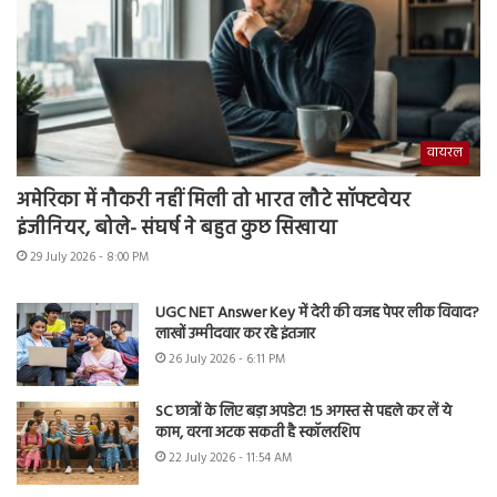
वायरल
अमेरिका में नौकरी नहीं मिली तो भारत लौटे सॉफ्टवेयर
इंजीनियर, बोले- संघर्ष ने बहुत कुछ सिखाया
29 July 2026 - 8:00 PM
UGC NET Answer Key में देरी की वजह पेपर लीक विवाद?
लाखों उम्मीदवार कर रहे इंतजार
26 July 2026 - 6:11 PM
SC छात्रों के लिए बड़ा अपडेट! 15 अगस्त से पहले कर लें ये
काम, वरना अटक सकती है स्कॉलरशिप
22 July 2026 - 11:54 AM