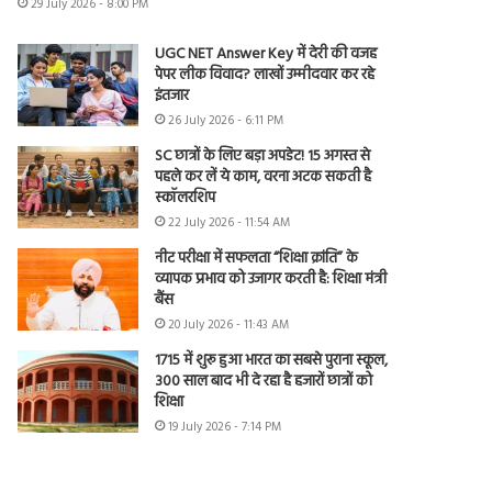
29 July 2026 - 8:00 PM
UGC NET Answer Key में देरी की वजह
पेपर लीक विवाद? लाखों उम्मीदवार कर रहे
इंतजार
26 July 2026 - 6:11 PM
SC छात्रों के लिए बड़ा अपडेट! 15 अगस्त से
पहले कर लें ये काम, वरना अटक सकती है
स्कॉलरशिप
22 July 2026 - 11:54 AM
नीट परीक्षा में सफलता “शिक्षा क्रांति” के
व्यापक प्रभाव को उजागर करती है: शिक्षा मंत्री
बैंस
20 July 2026 - 11:43 AM
1715 में शुरू हुआ भारत का सबसे पुराना स्कूल,
300 साल बाद भी दे रहा है हजारों छात्रों को
शिक्षा
19 July 2026 - 7:14 PM