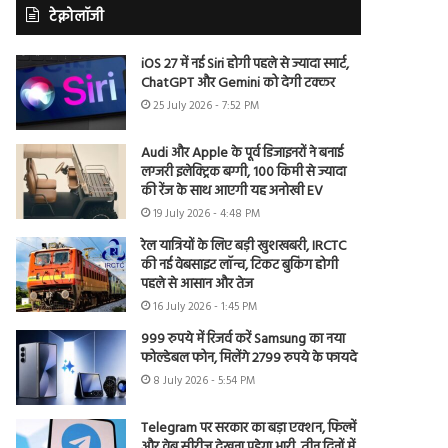
टेक्नोलॉजी
iOS 27 में नई Siri होगी पहले से ज्यादा स्मार्ट,
ChatGPT और Gemini को देगी टक्कर
25 July 2026 - 7:52 PM
Audi और Apple के पूर्व डिजाइनरों ने बनाई
लग्जरी इलेक्ट्रिक बग्गी, 100 किमी से ज्यादा
की रेंज के साथ आएगी यह अनोखी EV
19 July 2026 - 4:48 PM
रेल यात्रियों के लिए बड़ी खुशखबरी, IRCTC
की नई वेबसाइट लॉन्च, टिकट बुकिंग होगी
पहले से आसान और तेज
16 July 2026 - 1:45 PM
999 रुपये में रिजर्व करें Samsung का नया
फोल्डेबल फोन, मिलेंगे 2799 रुपये के फायदे
8 July 2026 - 5:54 PM
Telegram पर सरकार का बड़ा एक्शन, फिल्में
और वेब सीरीज देखना पड़ेगा भारी, तीन दिनों में