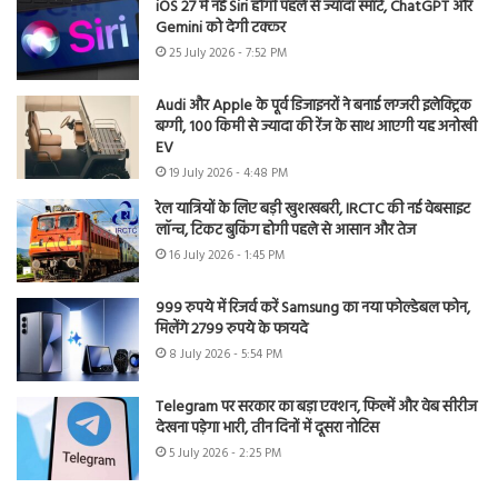
iOS 27 में नई Siri होगी पहले से ज्यादा स्मार्ट, ChatGPT और
Gemini को देगी टक्कर
25 July 2026 - 7:52 PM
Audi और Apple के पूर्व डिजाइनरों ने बनाई लग्जरी इलेक्ट्रिक
बग्गी, 100 किमी से ज्यादा की रेंज के साथ आएगी यह अनोखी
EV
19 July 2026 - 4:48 PM
रेल यात्रियों के लिए बड़ी खुशखबरी, IRCTC की नई वेबसाइट
लॉन्च, टिकट बुकिंग होगी पहले से आसान और तेज
16 July 2026 - 1:45 PM
999 रुपये में रिजर्व करें Samsung का नया फोल्डेबल फोन,
मिलेंगे 2799 रुपये के फायदे
8 July 2026 - 5:54 PM
Telegram पर सरकार का बड़ा एक्शन, फिल्में और वेब सीरीज
देखना पड़ेगा भारी, तीन दिनों में दूसरा नोटिस
5 July 2026 - 2:25 PM