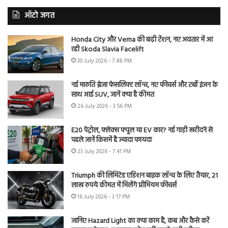
ऑटो जगत
Honda City और Verna की बढ़ी टेंशन, नए अवतार में आ
रही Skoda Slavia Facelift
30 July 2026 - 7:48 PM
नई मारुति ब्रेजा फेसलिफ्ट लॉन्च, नए फीचर्स और टर्बो इंजन के
साथ आई SUV, जानें क्या है कीमत
26 July 2026 - 3:56 PM
E20 पेट्रोल, फ्लेक्स फ्यूल या EV कार? नई गाड़ी खरीदने से
पहले जानें किसमें है ज्यादा फायदा
23 July 2026 - 7:41 PM
Triumph की लिमिटेड एडिशन बाइक लॉन्च के लिए तैयार, 21
लाख रुपये कीमत में मिलेंगे प्रीमियम फीचर्स
16 July 2026 - 3:17 PM
जानिए Hazard Light का क्या काम है, कब और कैसे करें