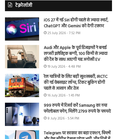
टेक्नोलॉजी
iOS 27 में नई Siri होगी पहले से ज्यादा स्मार्ट,
ChatGPT और Gemini को देगी टक्कर
25 July 2026 - 7:52 PM
Audi और Apple के पूर्व डिजाइनरों ने बनाई
लग्जरी इलेक्ट्रिक बग्गी, 100 किमी से ज्यादा
की रेंज के साथ आएगी यह अनोखी EV
19 July 2026 - 4:48 PM
रेल यात्रियों के लिए बड़ी खुशखबरी, IRCTC
की नई वेबसाइट लॉन्च, टिकट बुकिंग होगी
पहले से आसान और तेज
16 July 2026 - 1:45 PM
999 रुपये में रिजर्व करें Samsung का नया
फोल्डेबल फोन, मिलेंगे 2799 रुपये के फायदे
8 July 2026 - 5:54 PM
Telegram पर सरकार का बड़ा एक्शन, फिल्में