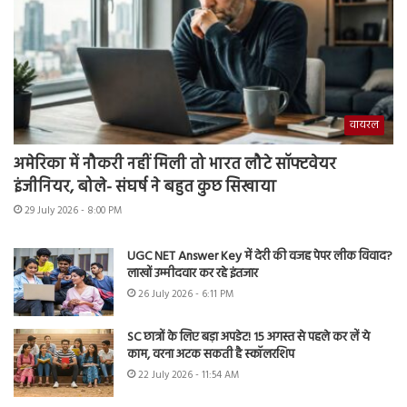
वायरल
अमेरिका में नौकरी नहीं मिली तो भारत लौटे सॉफ्टवेयर
इंजीनियर, बोले- संघर्ष ने बहुत कुछ सिखाया
29 July 2026 - 8:00 PM
UGC NET Answer Key में देरी की वजह पेपर लीक विवाद?
लाखों उम्मीदवार कर रहे इंतजार
26 July 2026 - 6:11 PM
SC छात्रों के लिए बड़ा अपडेट! 15 अगस्त से पहले कर लें ये
काम, वरना अटक सकती है स्कॉलरशिप
22 July 2026 - 11:54 AM