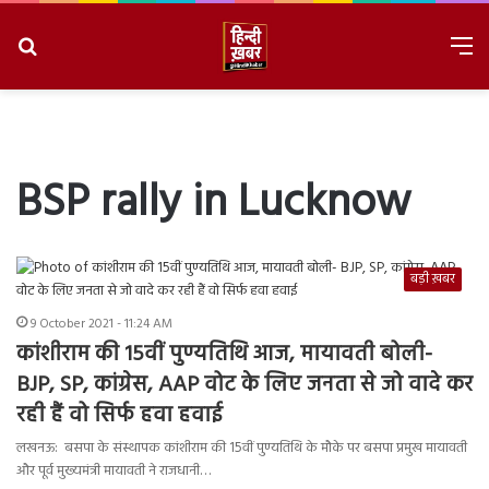
Search
M
for
8/9/2026, 12:50:11 AM
BSP rally in Lucknow
बड़ी ख़बर
9 October 2021 - 11:24 AM
कांशीराम की 15वीं पुण्यतिथि आज, मायावती बोली-
BJP, SP, कांग्रेस, AAP वोट के लिए जनता से जो वादे कर
रही हैं वो सिर्फ हवा हवाई
लखनऊ: बसपा के संस्थापक कांशीराम की 15वीं पुण्यतिथि के मौके पर बसपा प्रमुख मायावती
और पूर्व मुख्यमंत्री मायावती ने राजधानी…