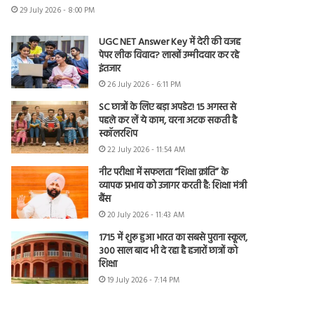
29 July 2026 - 8:00 PM
UGC NET Answer Key में देरी की वजह
पेपर लीक विवाद? लाखों उम्मीदवार कर रहे
इंतजार
26 July 2026 - 6:11 PM
SC छात्रों के लिए बड़ा अपडेट! 15 अगस्त से
पहले कर लें ये काम, वरना अटक सकती है
स्कॉलरशिप
22 July 2026 - 11:54 AM
नीट परीक्षा में सफलता “शिक्षा क्रांति” के
व्यापक प्रभाव को उजागर करती है: शिक्षा मंत्री
बैंस
20 July 2026 - 11:43 AM
1715 में शुरू हुआ भारत का सबसे पुराना स्कूल,
300 साल बाद भी दे रहा है हजारों छात्रों को
शिक्षा
19 July 2026 - 7:14 PM