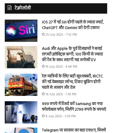
टेक्नोलॉजी
iOS 27 में नई Siri होगी पहले से ज्यादा स्मार्ट,
ChatGPT और Gemini को देगी टक्कर
25 July 2026 - 7:52 PM
Audi और Apple के पूर्व डिजाइनरों ने बनाई
लग्जरी इलेक्ट्रिक बग्गी, 100 किमी से ज्यादा
की रेंज के साथ आएगी यह अनोखी EV
19 July 2026 - 4:48 PM
रेल यात्रियों के लिए बड़ी खुशखबरी, IRCTC
की नई वेबसाइट लॉन्च, टिकट बुकिंग होगी
पहले से आसान और तेज
16 July 2026 - 1:45 PM
999 रुपये में रिजर्व करें Samsung का नया
फोल्डेबल फोन, मिलेंगे 2799 रुपये के फायदे
8 July 2026 - 5:54 PM
Telegram पर सरकार का बड़ा एक्शन, फिल्में