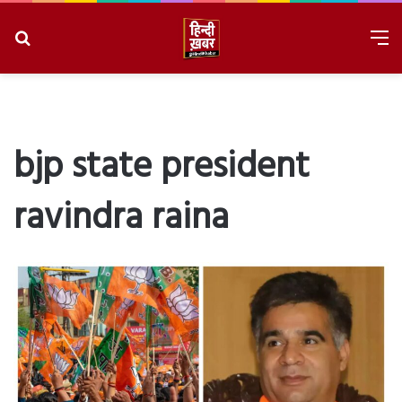
Search
M
for
8/7/2026, 12:18:13 PM
bjp state president
ravindra raina