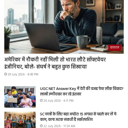
वायरल
अमेरिका में नौकरी नहीं मिली तो भारत लौटे सॉफ्टवेयर
इंजीनियर, बोले- संघर्ष ने बहुत कुछ सिखाया
29 July 2026 - 8:00 PM
UGC NET Answer Key में देरी की वजह पेपर लीक विवाद?
लाखों उम्मीदवार कर रहे इंतजार
26 July 2026 - 6:11 PM
SC छात्रों के लिए बड़ा अपडेट! 15 अगस्त से पहले कर लें ये
काम, वरना अटक सकती है स्कॉलरशिप
22 July 2026 - 11:54 AM