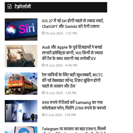
टेक्नोलॉजी
iOS 27 में नई Siri होगी पहले से ज्यादा स्मार्ट,
ChatGPT और Gemini को देगी टक्कर
25 July 2026 - 7:52 PM
Audi और Apple के पूर्व डिजाइनरों ने बनाई
लग्जरी इलेक्ट्रिक बग्गी, 100 किमी से ज्यादा
की रेंज के साथ आएगी यह अनोखी EV
19 July 2026 - 4:48 PM
रेल यात्रियों के लिए बड़ी खुशखबरी, IRCTC
की नई वेबसाइट लॉन्च, टिकट बुकिंग होगी
पहले से आसान और तेज
16 July 2026 - 1:45 PM
999 रुपये में रिजर्व करें Samsung का नया
फोल्डेबल फोन, मिलेंगे 2799 रुपये के फायदे
8 July 2026 - 5:54 PM
Telegram पर सरकार का बड़ा एक्शन, फिल्में