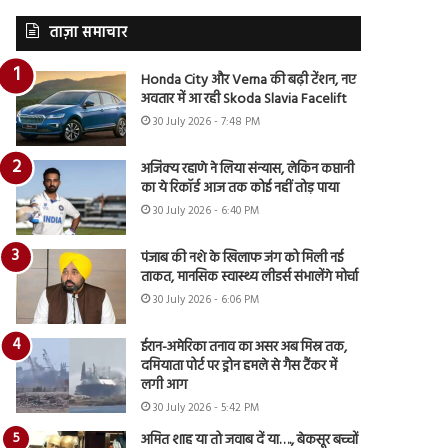
ताज़ा समाचार
Honda City और Verna की बढ़ी टेंशन, नए
अवतार में आ रही Skoda Slavia Facelift
30 July 2026 - 7:48 PM
अजिंक्य रहाणे ने लिया संन्यास, लेकिन कप्तानी
का ये रिकॉर्ड आज तक कोई नहीं तोड़ पाया
30 July 2026 - 6:40 PM
पंजाब की नशे के खिलाफ जंग को मिली नई
ताकत, मानसिक स्वास्थ्य लीडर्स संभालेंगे मोर्चा
30 July 2026 - 6:06 PM
ईरान-अमेरिका तनाव का असर अब मिस्र तक,
दमियाता पोर्ट पर ड्रोन हमले से गैस टैंकर में
लगी आग
30 July 2026 - 5:42 PM
अमित शाह या तो जवाब दें या…., बेकसूर बच्चों