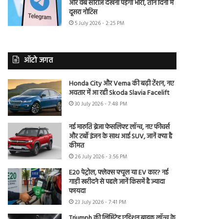
और वेब सीरीज देखना पड़ेगा भारी, तीन दिनों में
दूसरा नोटिस
5 July 2026 - 2:25 PM
ऑटो जगत
Honda City और Verna की बढ़ी टेंशन, नए
अवतार में आ रही Skoda Slavia Facelift
30 July 2026 - 7:48 PM
नई मारुति ब्रेजा फेसलिफ्ट लॉन्च, नए फीचर्स
और टर्बो इंजन के साथ आई SUV, जानें क्या है
कीमत
26 July 2026 - 3:56 PM
E20 पेट्रोल, फ्लेक्स फ्यूल या EV कार? नई
गाड़ी खरीदने से पहले जानें किसमें है ज्यादा
फायदा
23 July 2026 - 7:41 PM
Triumph की लिमिटेड एडिशन बाइक लॉन्च के