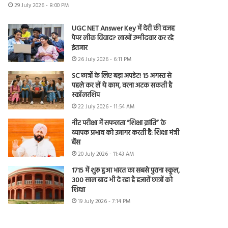
29 July 2026 - 8:00 PM
UGC NET Answer Key में देरी की वजह
पेपर लीक विवाद? लाखों उम्मीदवार कर रहे
इंतजार
26 July 2026 - 6:11 PM
SC छात्रों के लिए बड़ा अपडेट! 15 अगस्त से
पहले कर लें ये काम, वरना अटक सकती है
स्कॉलरशिप
22 July 2026 - 11:54 AM
नीट परीक्षा में सफलता “शिक्षा क्रांति” के
व्यापक प्रभाव को उजागर करती है: शिक्षा मंत्री
बैंस
20 July 2026 - 11:43 AM
1715 में शुरू हुआ भारत का सबसे पुराना स्कूल,
300 साल बाद भी दे रहा है हजारों छात्रों को
शिक्षा
19 July 2026 - 7:14 PM