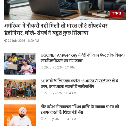
वायरल
अमेरिका में नौकरी नहीं मिली तो भारत लौटे सॉफ्टवेयर
इंजीनियर, बोले- संघर्ष ने बहुत कुछ सिखाया
29 July 2026 - 8:00 PM
UGC NET Answer Key में देरी की वजह पेपर लीक विवाद?
लाखों उम्मीदवार कर रहे इंतजार
26 July 2026 - 6:11 PM
SC छात्रों के लिए बड़ा अपडेट! 15 अगस्त से पहले कर लें ये
काम, वरना अटक सकती है स्कॉलरशिप
22 July 2026 - 11:54 AM
नीट परीक्षा में सफलता “शिक्षा क्रांति” के व्यापक प्रभाव को
उजागर करती है: शिक्षा मंत्री बैंस
20 July 2026 - 11:43 AM