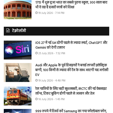
1715 में शुरू हुआ भारत का सबसे पुराना स्कूल, 300 साल बाद
भी दे रहा है हजारों छात्रों को शिक्षा
19 July 2026 - 7:14 PM
टेक्नोलॉजी
iOS 27 में नई Siri होगी पहले से ज्यादा स्मार्ट, ChatGPT और
Gemini को देगी टक्कर
25 July 2026 - 7:52 PM
Audi और Apple के पूर्व डिजाइनरों ने बनाई लग्जरी इलेक्ट्रिक
बग्गी, 100 किमी से ज्यादा की रेंज के साथ आएगी यह अनोखी
EV
19 July 2026 - 4:48 PM
रेल यात्रियों के लिए बड़ी खुशखबरी, IRCTC की नई वेबसाइट
लॉन्च, टिकट बुकिंग होगी पहले से आसान और तेज
16 July 2026 - 1:45 PM
999 रुपये में रिजर्व करें Samsung का नया फोल्डेबल फोन,