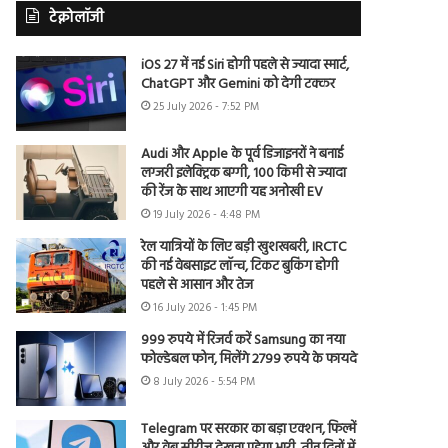
टेक्नोलॉजी
iOS 27 में नई Siri होगी पहले से ज्यादा स्मार्ट,
ChatGPT और Gemini को देगी टक्कर
25 July 2026 - 7:52 PM
Audi और Apple के पूर्व डिजाइनरों ने बनाई
लग्जरी इलेक्ट्रिक बग्गी, 100 किमी से ज्यादा
की रेंज के साथ आएगी यह अनोखी EV
19 July 2026 - 4:48 PM
रेल यात्रियों के लिए बड़ी खुशखबरी, IRCTC
की नई वेबसाइट लॉन्च, टिकट बुकिंग होगी
पहले से आसान और तेज
16 July 2026 - 1:45 PM
999 रुपये में रिजर्व करें Samsung का नया
फोल्डेबल फोन, मिलेंगे 2799 रुपये के फायदे
8 July 2026 - 5:54 PM
Telegram पर सरकार का बड़ा एक्शन, फिल्में