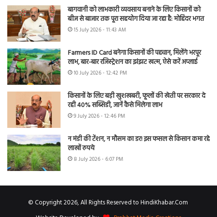
बागवानी को लाभकारी व्यवसाय बनाने के लिए किसानों को
बीज से बाजार तक पूरा सहयोग दिया जा रहा है: मोहिंदर भगत
15 July 2026 - 11:43 AM
Farmers ID Card बनेगा किसानों की पहचान, मिलेंगे भरपूर
लाभ, बार-बार रजिस्ट्रेशन का झंझट खत्म, ऐसे करें अप्लाई
10 July 2026 - 12:42 PM
किसानों के लिए बड़ी खुशखबरी, फूलों की खेती पर सरकार दे
रही 40% सब्सिडी, जानें कैसे मिलेगा लाभ
9 July 2026 - 12:46 PM
न मंडी की टेंशन, न मौसम का डर! इस फसल से किसान कमा रहे
लाखों रुपये
8 July 2026 - 6:07 PM
© Copyright 2026, All Rights Reserved to HindiKhabar.Com