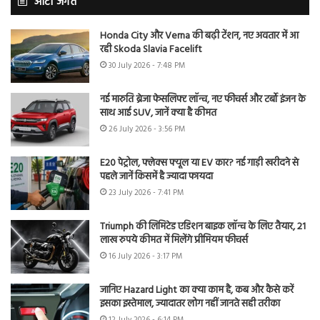
ऑटो जगत
Honda City और Verna की बढ़ी टेंशन, नए अवतार में आ
रही Skoda Slavia Facelift
30 July 2026 - 7:48 PM
नई मारुति ब्रेजा फेसलिफ्ट लॉन्च, नए फीचर्स और टर्बो इंजन के
साथ आई SUV, जानें क्या है कीमत
26 July 2026 - 3:56 PM
E20 पेट्रोल, फ्लेक्स फ्यूल या EV कार? नई गाड़ी खरीदने से
पहले जानें किसमें है ज्यादा फायदा
23 July 2026 - 7:41 PM
Triumph की लिमिटेड एडिशन बाइक लॉन्च के लिए तैयार, 21
लाख रुपये कीमत में मिलेंगे प्रीमियम फीचर्स
16 July 2026 - 3:17 PM
जानिए Hazard Light का क्या काम है, कब और कैसे करें
इसका इस्तेमाल, ज्यादातर लोग नहीं जानते सही तरीका
12 July 2026 - 6:14 PM