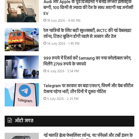
Audi और Apple के पूर्व डिजाइनरों ने बनाई लग्जरी इलेक्ट्रिक
बग्गी, 100 किमी से ज्यादा की रेंज के साथ आएगी यह अनोखी
EV
19 July 2026 - 4:48 PM
रेल यात्रियों के लिए बड़ी खुशखबरी, IRCTC की नई वेबसाइट
लॉन्च, टिकट बुकिंग होगी पहले से आसान और तेज
16 July 2026 - 1:45 PM
999 रुपये में रिजर्व करें Samsung का नया फोल्डेबल फोन,
मिलेंगे 2799 रुपये के फायदे
8 July 2026 - 5:54 PM
Telegram पर सरकार का बड़ा एक्शन, फिल्में और वेब सीरीज
देखना पड़ेगा भारी, तीन दिनों में दूसरा नोटिस
5 July 2026 - 2:25 PM
ऑटो जगत
नई मारुति ब्रेजा फेसलिफ्ट लॉन्च, नए फीचर्स और टर्बो इंजन के