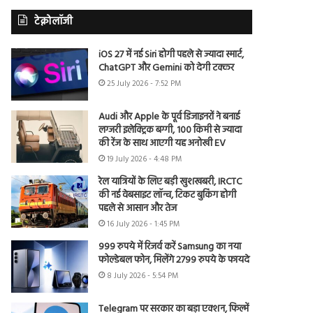
टेक्नोलॉजी
iOS 27 में नई Siri होगी पहले से ज्यादा स्मार्ट,
ChatGPT और Gemini को देगी टक्कर
25 July 2026 - 7:52 PM
Audi और Apple के पूर्व डिजाइनरों ने बनाई
लग्जरी इलेक्ट्रिक बग्गी, 100 किमी से ज्यादा
की रेंज के साथ आएगी यह अनोखी EV
19 July 2026 - 4:48 PM
रेल यात्रियों के लिए बड़ी खुशखबरी, IRCTC
की नई वेबसाइट लॉन्च, टिकट बुकिंग होगी
पहले से आसान और तेज
16 July 2026 - 1:45 PM
999 रुपये में रिजर्व करें Samsung का नया
फोल्डेबल फोन, मिलेंगे 2799 रुपये के फायदे
8 July 2026 - 5:54 PM
Telegram पर सरकार का बड़ा एक्शन, फिल्में