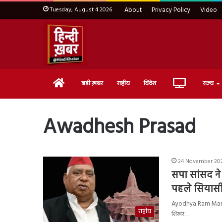
Tuesday, August 4 2026
About
Privacy Policy
Video
Home
Live
बड़ी ख़बर
राष्ट्रीय
विदेश
राज्य
TV
Awadhesh Prasad
24 November 202
सपा सांसद ने 
पहले सियास
Ayodhya Ram Mandir 
राष्ट्रीय
शिखर…