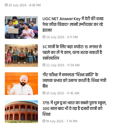
29 July 2026 - 8:00 PM
UGC NET Answer Key में देरी की वजह
पेपर लीक विवाद? लाखों उम्मीदवार कर रहे
इंतजार
26 July 2026 - 6:11 PM
SC छात्रों के लिए बड़ा अपडेट! 15 अगस्त से
पहले कर लें ये काम, वरना अटक सकती है
स्कॉलरशिप
22 July 2026 - 11:54 AM
नीट परीक्षा में सफलता “शिक्षा क्रांति” के
व्यापक प्रभाव को उजागर करती है: शिक्षा मंत्री
बैंस
20 July 2026 - 11:43 AM
1715 में शुरू हुआ भारत का सबसे पुराना स्कूल,
300 साल बाद भी दे रहा है हजारों छात्रों को
शिक्षा
19 July 2026 - 7:14 PM