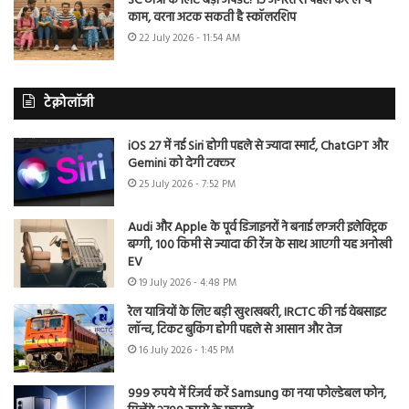
SC छात्रों के लिए बड़ा अपडेट! 15 अगस्त से पहले कर लें ये
काम, वरना अटक सकती है स्कॉलरशिप
22 July 2026 - 11:54 AM
टेक्नोलॉजी
iOS 27 में नई Siri होगी पहले से ज्यादा स्मार्ट, ChatGPT और
Gemini को देगी टक्कर
25 July 2026 - 7:52 PM
Audi और Apple के पूर्व डिजाइनरों ने बनाई लग्जरी इलेक्ट्रिक
बग्गी, 100 किमी से ज्यादा की रेंज के साथ आएगी यह अनोखी
EV
19 July 2026 - 4:48 PM
रेल यात्रियों के लिए बड़ी खुशखबरी, IRCTC की नई वेबसाइट
लॉन्च, टिकट बुकिंग होगी पहले से आसान और तेज
16 July 2026 - 1:45 PM
999 रुपये में रिजर्व करें Samsung का नया फोल्डेबल फोन,