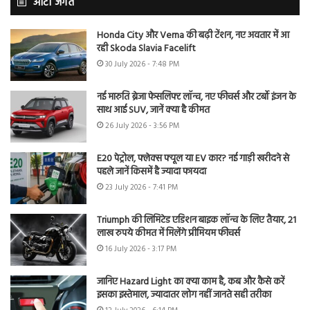
ऑटो जगत
Honda City और Verna की बढ़ी टेंशन, नए अवतार में आ
रही Skoda Slavia Facelift
30 July 2026 - 7:48 PM
नई मारुति ब्रेजा फेसलिफ्ट लॉन्च, नए फीचर्स और टर्बो इंजन के
साथ आई SUV, जानें क्या है कीमत
26 July 2026 - 3:56 PM
E20 पेट्रोल, फ्लेक्स फ्यूल या EV कार? नई गाड़ी खरीदने से
पहले जानें किसमें है ज्यादा फायदा
23 July 2026 - 7:41 PM
Triumph की लिमिटेड एडिशन बाइक लॉन्च के लिए तैयार, 21
लाख रुपये कीमत में मिलेंगे प्रीमियम फीचर्स
16 July 2026 - 3:17 PM
जानिए Hazard Light का क्या काम है, कब और कैसे करें
इसका इस्तेमाल, ज्यादातर लोग नहीं जानते सही तरीका