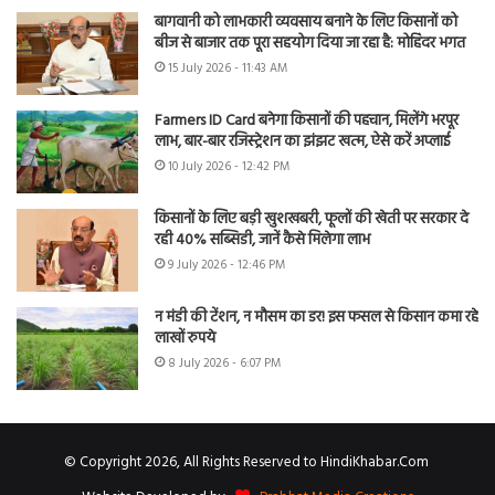
बागवानी को लाभकारी व्यवसाय बनाने के लिए किसानों को
बीज से बाजार तक पूरा सहयोग दिया जा रहा है: मोहिंदर भगत
15 July 2026 - 11:43 AM
Farmers ID Card बनेगा किसानों की पहचान, मिलेंगे भरपूर
लाभ, बार-बार रजिस्ट्रेशन का झंझट खत्म, ऐसे करें अप्लाई
10 July 2026 - 12:42 PM
किसानों के लिए बड़ी खुशखबरी, फूलों की खेती पर सरकार दे
रही 40% सब्सिडी, जानें कैसे मिलेगा लाभ
9 July 2026 - 12:46 PM
न मंडी की टेंशन, न मौसम का डर! इस फसल से किसान कमा रहे
लाखों रुपये
8 July 2026 - 6:07 PM
© Copyright 2026, All Rights Reserved to HindiKhabar.Com