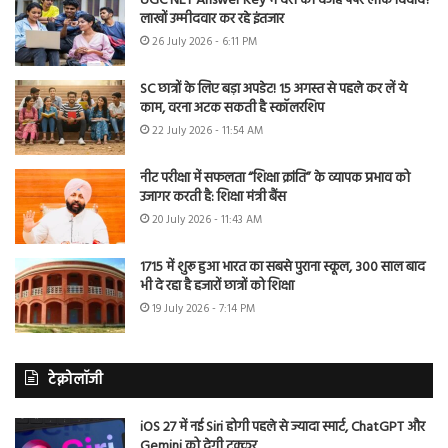
UGC NET Answer Key में देरी की वजह पेपर लीक विवाद?
लाखों उम्मीदवार कर रहे इंतजार
26 July 2026 - 6:11 PM
SC छात्रों के लिए बड़ा अपडेट! 15 अगस्त से पहले कर लें ये
काम, वरना अटक सकती है स्कॉलरशिप
22 July 2026 - 11:54 AM
नीट परीक्षा में सफलता “शिक्षा क्रांति” के व्यापक प्रभाव को
उजागर करती है: शिक्षा मंत्री बैंस
20 July 2026 - 11:43 AM
1715 में शुरू हुआ भारत का सबसे पुराना स्कूल, 300 साल बाद
भी दे रहा है हजारों छात्रों को शिक्षा
19 July 2026 - 7:14 PM
टेक्नोलॉजी
iOS 27 में नई Siri होगी पहले से ज्यादा स्मार्ट, ChatGPT और
Gemini को देगी टक्कर