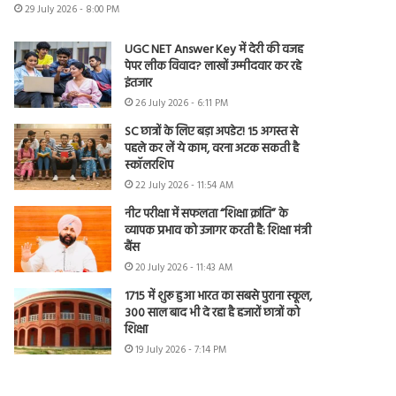
29 July 2026 - 8:00 PM
UGC NET Answer Key में देरी की वजह
पेपर लीक विवाद? लाखों उम्मीदवार कर रहे
इंतजार
26 July 2026 - 6:11 PM
SC छात्रों के लिए बड़ा अपडेट! 15 अगस्त से
पहले कर लें ये काम, वरना अटक सकती है
स्कॉलरशिप
22 July 2026 - 11:54 AM
नीट परीक्षा में सफलता “शिक्षा क्रांति” के
व्यापक प्रभाव को उजागर करती है: शिक्षा मंत्री
बैंस
20 July 2026 - 11:43 AM
1715 में शुरू हुआ भारत का सबसे पुराना स्कूल,
300 साल बाद भी दे रहा है हजारों छात्रों को
शिक्षा
19 July 2026 - 7:14 PM