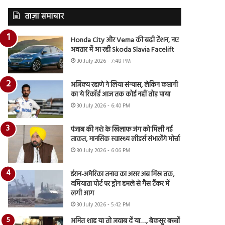
ताज़ा समाचार
Honda City और Verna की बढ़ी टेंशन, नए
अवतार में आ रही Skoda Slavia Facelift
30 July 2026 - 7:48 PM
अजिंक्य रहाणे ने लिया संन्यास, लेकिन कप्तानी
का ये रिकॉर्ड आज तक कोई नहीं तोड़ पाया
30 July 2026 - 6:40 PM
पंजाब की नशे के खिलाफ जंग को मिली नई
ताकत, मानसिक स्वास्थ्य लीडर्स संभालेंगे मोर्चा
30 July 2026 - 6:06 PM
ईरान-अमेरिका तनाव का असर अब मिस्र तक,
दमियाता पोर्ट पर ड्रोन हमले से गैस टैंकर में
लगी आग
30 July 2026 - 5:42 PM
अमित शाह या तो जवाब दें या…., बेकसूर बच्चों