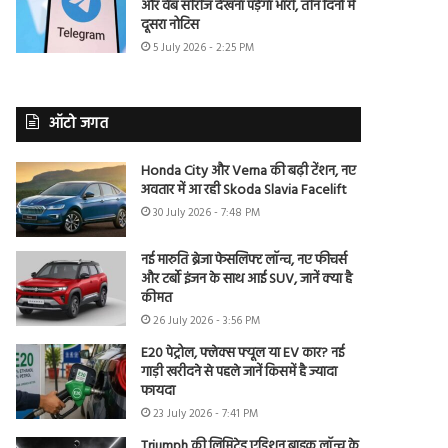
और वेब सीरीज देखना पड़ेगा भारी, तीन दिनों में
दूसरा नोटिस
5 July 2026 - 2:25 PM
ऑटो जगत
Honda City और Verna की बढ़ी टेंशन, नए
अवतार में आ रही Skoda Slavia Facelift
30 July 2026 - 7:48 PM
नई मारुति ब्रेजा फेसलिफ्ट लॉन्च, नए फीचर्स
और टर्बो इंजन के साथ आई SUV, जानें क्या है
कीमत
26 July 2026 - 3:56 PM
E20 पेट्रोल, फ्लेक्स फ्यूल या EV कार? नई
गाड़ी खरीदने से पहले जानें किसमें है ज्यादा
फायदा
23 July 2026 - 7:41 PM
Triumph की लिमिटेड एडिशन बाइक लॉन्च के