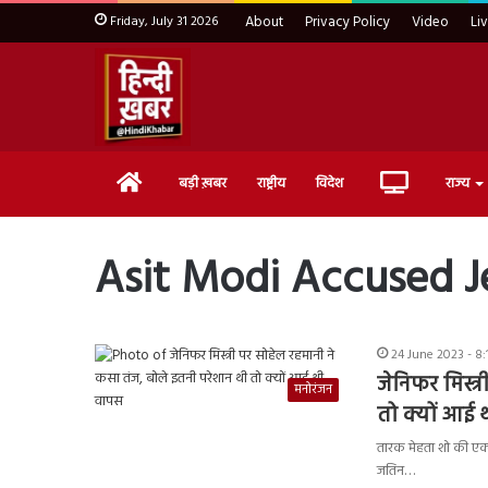
Friday, July 31 2026
About
Privacy Policy
Video
Li
Home
Live
बड़ी ख़बर
राष्ट्रीय
विदेश
राज्य
TV
Asit Modi Accused J
24 June 2023 - 8
जेनिफर मिस्त
मनोरंजन
तो क्यों आई
तारक मेहता शो की एक्ट्र
जतिन…