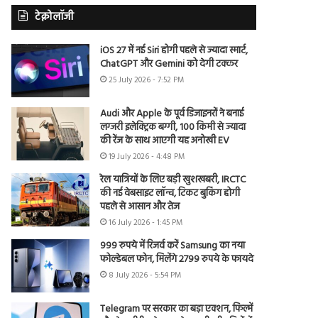
टेक्नोलॉजी
iOS 27 में नई Siri होगी पहले से ज्यादा स्मार्ट,
ChatGPT और Gemini को देगी टक्कर
25 July 2026 - 7:52 PM
Audi और Apple के पूर्व डिजाइनरों ने बनाई
लग्जरी इलेक्ट्रिक बग्गी, 100 किमी से ज्यादा
की रेंज के साथ आएगी यह अनोखी EV
19 July 2026 - 4:48 PM
रेल यात्रियों के लिए बड़ी खुशखबरी, IRCTC
की नई वेबसाइट लॉन्च, टिकट बुकिंग होगी
पहले से आसान और तेज
16 July 2026 - 1:45 PM
999 रुपये में रिजर्व करें Samsung का नया
फोल्डेबल फोन, मिलेंगे 2799 रुपये के फायदे
8 July 2026 - 5:54 PM
Telegram पर सरकार का बड़ा एक्शन, फिल्में